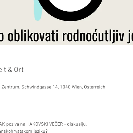
it & Ort
es Zentrum, Schwindgasse 14, 1040 Wien, Österreich
AK poziva na HAKOVSKI VEČER - diskusiju.
ćanskohrvatskom jeziku?