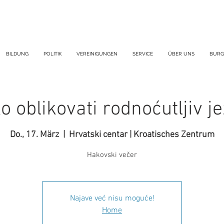
BILDUNG
POLITIK
VEREINIGUNGEN
SERVICE
ÜBER UNS
BURG
o oblikovati rodnoćutljiv je
Do., 17. März
  |  
Hrvatski centar | Kroatisches Zentrum
Hakovski večer
Najave već nisu moguće!
Home