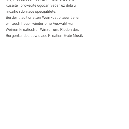
kušajte i provedite ugodan večer uz dobru 
muziku i domaće specijalitete.
Bei der traditionellen Weinkost präsentieren 
wir auch heuer wieder eine Auswahl von 
Weinen kroatischer Winzer und Rieden des 
Burgenlandes sowie aus Kroatien. Gute Musik 
und kulinarische Schmankerln runden das 
Angebot ab. Kommen Sie und verbringen Sie 
einen angenehmen Abend bei uns!
Podilite/Teilen
©Hrvatski centar/Kroatisches Zentrum
Schwindgasse 14,
A-1040 Beč/Wien
ZVR:
440891871