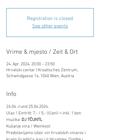
Registration is closed
See other events
Vrime & mjesto / Zeit & Ort
24. Apr. 2024, 20:00 – 23:50
Hrvatski centar | Kroatisches Zentrum,
Schwindgasse 14, 1040 Wien, Austria
Info
24.04. i/und 25.04.2024. 
Ulaz / Eintritt: 7,- / 5,- (člani) > inkl. 1 bon
muzika: 
DJ TČUNTL
Kušanje vina / Weinkost
Predstavljamo izbor vin hrvatskih vinarov i 
krajin Gradišća, kao i iz Hrvatske. Dojdite i 