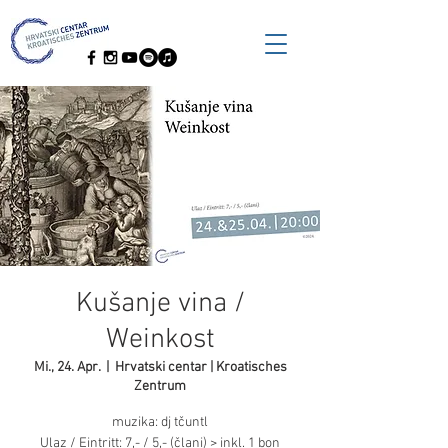
Kušanje vina /
Weinkost
Mi., 24. Apr.
  |  
Hrvatski centar | Kroatisches
Zentrum
muzika: dj tčuntl
Ulaz / Eintritt: 7,- / 5,- (člani) > inkl. 1 bon