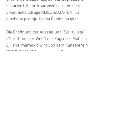
slikarice Ljiljane Imamović u organizaciji 
umjetničke udruge RIJEČ-BOJA-TON i uz 
glazbenu pratnju Josipa Čenića na gitari.
Die Eröffnung der Ausstellung "Sjaj svijeta" 
("Der Glanz der Welt") der Zagreber Malerin 
Ljiljana Imamović wird von dem Kunstverein 
RIJEČ-BOJA-TON organisiert. Die 
Veranstaltung wird von der musikalischen 
Begleitung des Gitarristen Josip Čenić 
untermalt.
Podilite/Teilen
©Hrvatski centar/Kroatisches Zentrum