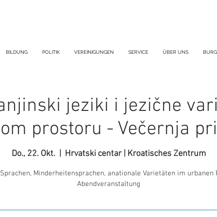
BILDUNG
POLITIK
VEREINIGUNGEN
SERVICE
ÜBER UNS
BURG
njinski jeziki i jezične vari
om prostoru - Večernja pr
Do., 22. Okt.
  |  
Hrvatski centar | Kroatisches Zentrum
 Sprachen, Minderheitensprachen, anationale Varietäten im urbanen
Abendveranstaltung