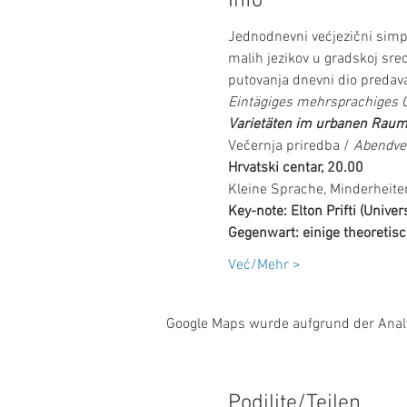
Info
Jednodnevni većjezični simpo
malih jezikov u gradskoj sre
putovanja dnevni dio predavan
Eintägiges mehrsprachiges
Varietäten im urbanen Raum
Večernja priredba / 
Abendve
Hrvatski centar, 20.00
Kleine Sprache, Minderheite
Key-note: Elton Prifti (Unive
Gegenwart: einige theoretis
Već/Mehr >
Google Maps wurde aufgrund der Analyt
Podilite/Teilen