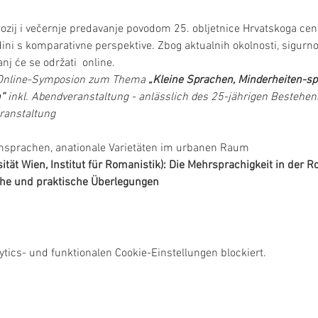
zij i večernje predavanje povodom 25. obljetnice Hrvatskoga cent
dini s komparativne perspektive. Zbog aktualnih okolnosti, sigurno
j će se održati  online.
 Online-Symposion zum Thema 
„Kleine Sprachen, Minderheiten-sp
“ 
inkl. Abendveranstaltung - anlässlich des 25-jährigen Bestehe
ranstaltung
nsprachen, anationale Varietäten im urbanen Raum
rsität Wien, Institut für Romanistik): Die Mehrsprachigkeit in der
che und praktische Überlegungen
ics- und funktionalen Cookie-Einstellungen blockiert.