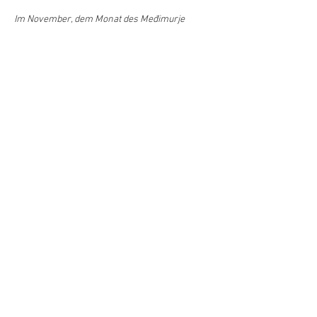
Im November, dem Monat des Međimurje 
Lieds, finden in Wien zwei Veranstaltungen, die 
sich genau diesem immaterialen Gut widmen, 
statt. Einleitend laden die Touristische 
Gesellschaft der Gespanschaft Međimurje und 
das Kroatische Zentrum zum Vortrag und 
Workshop mit dem Titel “Das Međimurje Lied 
als geistiges…
Već/Mehr >
Podilite/Teilen
©Hrvatski centar/Kroatisches Zentrum