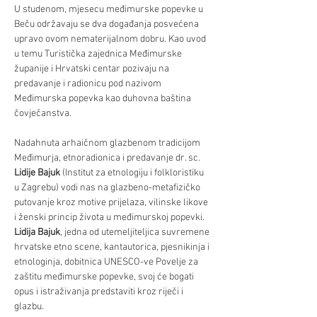
U studenom, mjesecu međimurske popevke u 
Beču održavaju se dva događanja posvećena 
upravo ovom nematerijalnom dobru. Kao uvod 
u temu Turistička zajednica Međimurske 
županije i Hrvatski centar pozivaju na 
predavanje i radionicu pod nazivom 
Međimurska popevka kao duhovna baština 
čovječanstva.
Nadahnuta arhaičnom glazbenom tradicijom 
Međimurja, etnoradionica i predavanje dr. sc. 
Lidije Bajuk
 (Institut za etnologiju i folkloristiku 
u Zagrebu) vodi nas na glazbeno-metafizičko 
putovanje kroz motive prijelaza, vilinske likove 
i ženski princip života u međimurskoj popevki.
Lidija Bajuk
, jedna od utemeljiteljica suvremene 
hrvatske etno scene, kantautorica, pjesnikinja i 
etnologinja, dobitnica UNESCO-ve Povelje za 
zaštitu međimurske popevke, svoj će bogati 
opus i istraživanja predstaviti kroz riječi i 
glazbu.