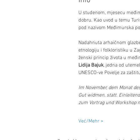
Info
U studenom, mjesecu međimu
dobru. Kao uvod u temu Turis
pod nazivom Međimurska pop
Nadahnuta arhaičnom glazben
etnologiju i folkloristiku u Z
ženski princip života u međi
Lidija Bajuk
, jedna od utemel
UNESCO-ve Povelje za zaštitu 
Im November, dem Monat des 
Gut widmen, statt. Einleiten
zum Vortrag und Workshop mi
Već/Mehr >