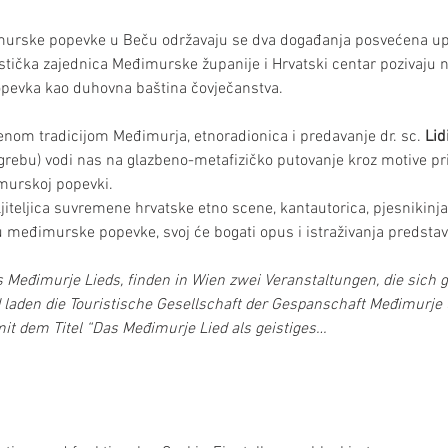
rske popevke u Beču održavaju se dva događanja posvećena up
tička zajednica Međimurske županije i Hrvatski centar pozivaju n
evka kao duhovna baština čovječanstva.
om tradicijom Međimurja, etnoradionica i predavanje dr. sc. 
Lid
agrebu) vodi nas na glazbeno-metafizičko putovanje kroz motive prije
murskoj popevki.
jiteljica suvremene hrvatske etno scene, kantautorica, pjesnikinja 
međimurske popevke, svoj će bogati opus i istraživanja predstaviti
Međimurje Lieds, finden in Wien zwei Veranstaltungen, die sich
d laden die Touristische Gesellschaft der Gespanschaft Međimurj
t dem Titel “Das Međimurje Lied als geistiges…