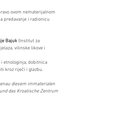
ravo ovom nematerijalnom 
a predavanje i radionicu 
ije Bajuk
 (Institut za 
laza, vilinske likove i 
i etnologinja, dobitnica 
 kroz riječi i glazbu.
 genau diesem immaterialen 
e und das Kroatische Zentrum 