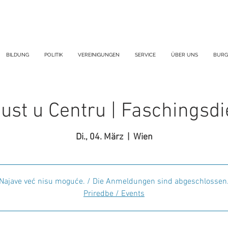
BILDUNG
POLITIK
VEREINIGUNGEN
SERVICE
ÜBER UNS
BURG
st u Centru | Faschingsd
Di., 04. März
  |  
Wien
Najave već nisu moguće. / Die Anmeldungen sind abgeschlossen
Priredbe / Events