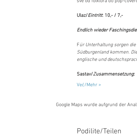
sve od folklora do pop-covero
Ulaz/
Eintritt
: 10,- / 7,-
Endlich wieder Faschingsdie
F
ür Unterhaltung sorgen die
Südburgenland kommen. Die Ga
englische und deutschsprach
Sastav/
Zusammensetzung
:
Već/Mehr >
Google Maps wurde aufgrund der Analyt
Podilite/Teilen