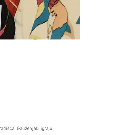
radišća. Gauženjaki igraju 