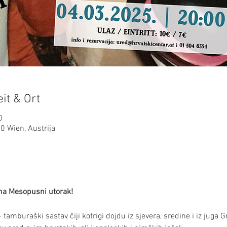
it & Ort
0
 Wien, Austrija
na Mesopusni utorak!
 tamburaški sastav čiji kotrigi dojdu iz sjevera, sredine i iz juga G