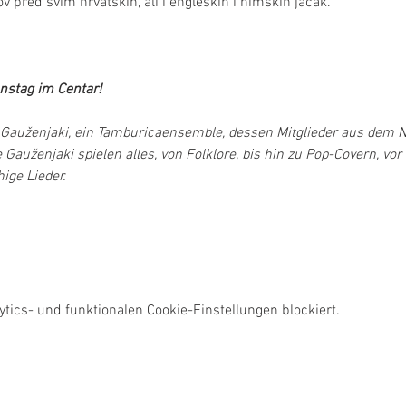
v pred svim hrvatskih, ali i engleskih i nimških jačak.
nstag im Centar!
 Gauženjaki, ein Tamburicaensemble, dessen Mitglieder aus dem No
uženjaki spielen alles, von Folklore, bis hin zu Pop-Covern, vor 
ige Lieder.
ics- und funktionalen Cookie-Einstellungen blockiert.