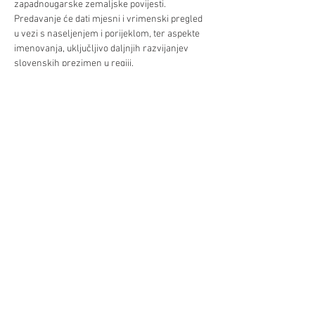
zapadnougarske zemaljske povijesti. 
Predavanje će dati mjesni i vrimenski pregled 
u vezi s naseljenjem i porijeklom, ter aspekte 
imenovanja, uključljivo daljnjih razvijanjev 
slovenskih prezimen u regiji.
Mag. Roman Kriszt, Deutsch Jahrndorf, Jurist, 
befasst sich mit der Erforschung der 
burgenländischen Regionalgeschichte.
Dr. Hubert Bergmann, Wien, Slawist und 
Lexikograph an der Österreichischen 
Akademie der…
Već/Mehr >
Podilite/Teilen