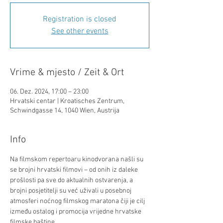
Registration is closed
See other events
Vrime & mjesto / Zeit & Ort
06. Dez. 2024, 17:00 – 23:00
Hrvatski centar | Kroatisches Zentrum,
Schwindgasse 14, 1040 Wien, Austrija
Info
Na filmskom repertoaru kinodvorana našli su 
se brojni hrvatski filmovi – od onih iz daleke 
prošlosti pa sve do aktualnih ostvarenja, a 
brojni posjetitelji su već uživali u posebnoj 
atmosferi noćnog filmskog maratona čiji je cilj 
između ostalog i promocija vrijedne hrvatske 
filmske baštine.