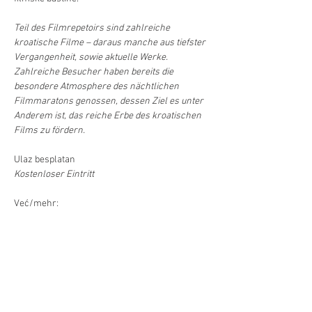
Teil des Filmrepetoirs sind zahlreiche 
kroatische Filme – daraus manche aus tiefster 
Vergangenheit, sowie aktuelle Werke. 
Zahlreiche Besucher haben bereits die 
besondere Atmosphere des nächtlichen 
Filmmaratons genossen, dessen Ziel es unter 
Anderem ist, das reiche Erbe des kroatischen 
Films zu fördern.
Ulaz besplatan
Kostenloser Eintritt
Već/mehr:
.pdf
Letak BEC 216x160 mm final new 22 11 24
Download PDF • 2.64MB
Već/Mehr >