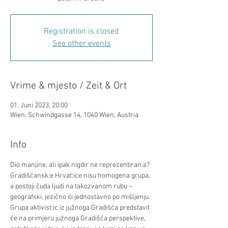
Registration is closed
See other events
Vrime & mjesto / Zeit & Ort
01. Juni 2023, 20:00
Wien, Schwindgasse 14, 1040 Wien, Austria
Info
Dio manjine, ali ipak nigdir ne reprezentiran:a? 

Gradišćansk:e Hrvat:ice nisu homogena grupa, 
a postoji čuda ljudi na takozvanom rubu – 
geografski, jezično ili jednostavno po mišljenju. 

Grupa aktivist:ic iz južnoga Gradišća predstavit 
će na primjeru južnoga Gradišća perspektive, 