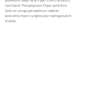
poteškoće i ideje, ke je trapu i s kimi se kanu s 
vami baviti. Pod peljanjem Filipa Jandrišića 
ćedu se u krugu perspektivov izdjelati 
konkretne mjere za djelovanje nadregionalnih 
društav. 

Povodom semester-endinga pozivamo potom 
na karaoke.
Podilite/Teilen
©Hrvatski centar/Kroatisches Zentrum
Schwindgasse 14,
A-1040 Beč/Wien
ZVR:
440891871
T: +
43 (0) 1 504 63 54
mobil:
+43 690 101 931 12
M:
ured(α)hrvatskicentar.at
web:
www.hrvatskicentar.at/
FB:
www.facebook.com/HrvatskiCentar
IG:
www.instagram.com/centar_bec/