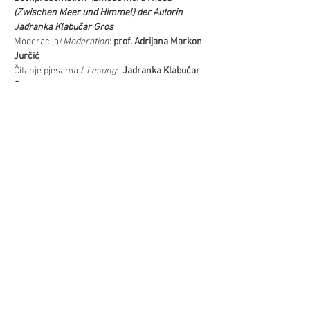
(Zwischen Meer und Himmel) der Autorin 
Jadranka Klabučar Gros
Moderacija/
Moderation
: 
prof. Adrijana Markon 
Jurčić
Čitanje pjesama / 
Lesung
:  
Jadranka Klabučar 
Gros 
Glazbena pratnja / 
Musikalische 
Umrahmung
: 
Josip Čenić
Podilite/Teilen
©Hrvatski centar/Kroatisches Zentrum
Schwindgasse 14,
A-1040 Beč/Wien
ZVR:
440891871
T: +
43 (0) 1 504 63 54
mobil:
+43 690 101 931 12
M:
ured(α)hrvatskicentar.at