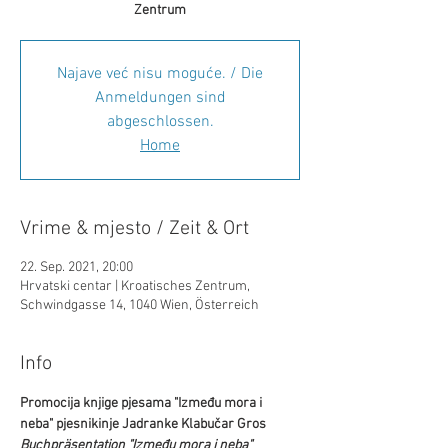
Zentrum
Najave već nisu moguće. / Die
Anmeldungen sind
abgeschlossen.
Home
Vrime & mjesto / Zeit & Ort
22. Sep. 2021, 20:00
Hrvatski centar | Kroatisches Zentrum,
Schwindgasse 14, 1040 Wien, Österreich
Info
Promocija knjige pjesama "Između mora i 
neba" pjesnikinje Jadranke Klabučar Gros  
Buchpräsentation "Između mora i neba" 