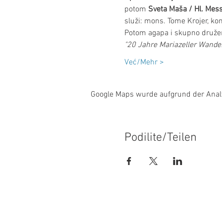
potom 
Sveta Maša / Hl. Mess
služi: mons. Tome Krojer, ko
Potom agapa i skupno družen
"20 Jahre Mariazeller Wande
Već/Mehr >
Google Maps wurde aufgrund der Analyt
Podilite/Teilen