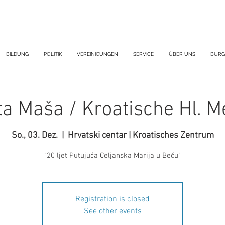
BILDUNG
POLITIK
VEREINIGUNGEN
SERVICE
ÜBER UNS
BURG
ta Maša / Kroatische Hl. M
So., 03. Dez.
  |  
Hrvatski centar | Kroatisches Zentrum
"20 ljet Putujuća Celjanska Marija u Beču"
Registration is closed
See other events