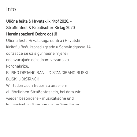
Info
Ulična fešta & Hrvatski kiritof 2020. - 
Straßenfest & Kroatischer Kirtag 2020
Hereinspaziert! Dobro došli!
Ulična fešta Hrvatskoga cent­ra i Hrvatski 
kiritof u Beču ispred zgrade u Schwindgasse 14 
održat će se uz sigurnosne mjere i 
odgovarajuće odredbam vezano za 
koronakrizu.
BLISKO DISTANCIRANI - DISTANCIRANO BLISKI - 
BLISKI u DISTANCI!
Wir laden auch heuer zu unserem 
alljährlichen Straßenfest ein, bei dem wir 
wieder besondere - musikalische und 
kulinarische - Schmankerl präsentieren 
dürfen.

Die Veranstaltung wird entsprechend den 
geltenden Sicherheitsmaßnahmen stattfinden.
DISTANZIERT VERBUNDEN - VERBUNDENHEIT 