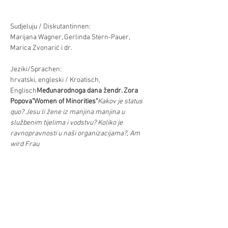
Sudjeluju / Diskutantinnen:

Marijana Wagner, Gerlinda Stern-Pauer, 
Marica Zvonarić i dr.

Jeziki/Sprachen:

hrvatski, engleski / Kroatisch, 
Englisch
Međunarodnoga dana žen
dr. Zora 
Popova
"Women of Minorities"
Kakov je status 
quo? Jesu li žene iz manjina manjina u 
službenim tijelima i vodstvu? Koliko je 
ravnopravnosti u naši organizacijama?, 
Am 
 als wissenschaftliche Referentin der FUEN 
die Ergebnisse d. Studie "Women of Minorities" 
vorstellen. Anschließend Podiumsdiskussion 
aus Sicht der kroatischen VG-
Aktivistinnen
Internationalen Frauentag
Dr. 
Zora Popova