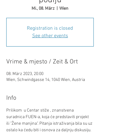
podiju
Mi., 08. März
  |  
Wien
Registration is closed
See other events
Vrime & mjesto / Zeit & Ort
08. März 2023, 20:00
Wien, Schwindgasse 14, 1040 Wien, Austria
Info
Prilikom 
 u Centar stiže 
, znanstvena 
suradnica FUEN-a, koja će predstaviti projekt 
ili "Žene manjina". Pitanja istraživanja bila su uz 
ostalo 
ka ćedu biti i osnova za daljnju diskusiju. 
