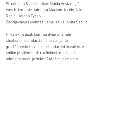
Stručni tim & asistentice: Maida Arslanagić, 
Ines Krizmanić, Adrijana Markon Jurčić, Nika 
Račić,  Jelena Tyran

Hrvatski je jezik koji ima dvije priznate 
službene i standardizirane varijante: 
gradišćanskohrvatski i standardni hrvatski. A 
koliko je sličnosti ili različitosti med jeziki, 
odnosno među jezicima? Možda je ono što 
zvuči krivo u jednoj varijanti, ipak točno u 
Dođite ili dojdite i provjerite koliko znate „svoj 
hrvatski“!
Podilite/Teilen