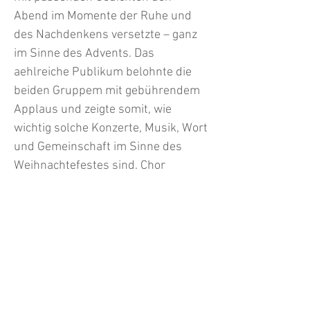
Abend im Momente der Ruhe und
des Nachdenkens versetzte – ganz
im Sinne des Advents. Das
aehlreiche Publikum belohnte die
beiden Gruppem mit gebührendem
Applaus und zeigte somit, wie
wichtig solche Konzerte, Musik, Wort
und Gemeinschaft im Sinne des
Weihnachtefestes sind. Chor
Otvorena srca beim Auftritt Text:
Adrijana Markon Jurčić Bilder:
Kroatisches Zentrum Übersetzung:
Oskar Rupp