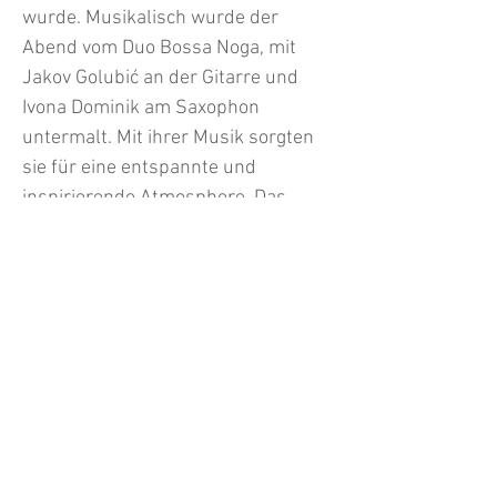
wurde. Musikalisch wurde der
Abend vom Duo Bossa Noga, mit
Jakov Golubić an der Gitarre und
Ivona Dominik am Saxophon
untermalt. Mit ihrer Musik sorgten
sie für eine entspannte und
inspirierende Atmosphere. Das
gesellige Beisammensein setzte mit
kroatischen Delikatessen aus dem
Hause Delikroat fort, was die
Wichtigkeit solcher Treffen und
informeller Gespräche bekräftigte.
Die Initiative wurde von der Matica
hrvatska in Wien und dem
kroatischen Zentrum unsterstützt,
um bewusst den Verein,