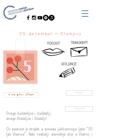
05. decembar – Krampus
TRANSKRIPT
PODCAST
MOLJANJE
najpr
< na prvu stran
najzad
Drage slušateljice i slušatelji,
drage čitateljice i čitatelji!
Ov podcast je projekt u povodu jubilarnoga ljeta "30
ljet Viverica". Neki roditelji današnje dice u Viverici i