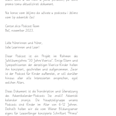
prema tomu aktualizirati dokument.
Na konac vam željimo da uživate u podcastu i želimo
vam lip adventski čas!
Centar.dica Podcast-Team
Beč, novembar 2023.
Liebe Hörerinnen und Hörer,
liebe Leserinnen und Leser!
Dieser Podcast ist ein Projekt im Rahmen des
Jubiläumsjahres "30 Jahre Viverica". Einige Eltern und
Sympathisanten der derzeitigen Viverica-Kinder haben
ihn konzipiert, geschrieben und aufgenommen. Zwar
ist der Podcast für Kinder aufbereitet, er soll darüber
hinaus aber alle Interessierten ansprechen, egal
welchen Alters.
Dieses Dokument ist die Transkription und Übersetzung
des Adventkalender-Podcasts Ste znali? Adventski
kalendar znanja. Die Hauptzielgruppe unseres
Podcasts sind Kinder im Alter von 6-12 Jahren.
Deshalb haben wir die vom Wiener Bildungsserver
eigens für Leseanfänger konzipierte Schriftart "Prima"