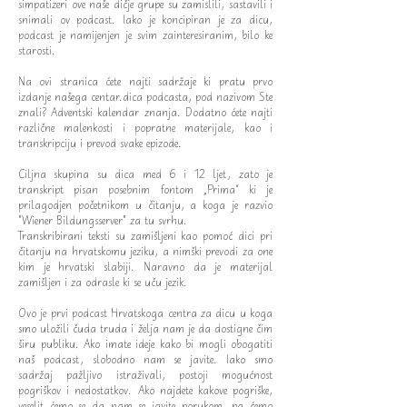
simpatizeri ove naše dičje grupe su zamislili, sastavili i
snimali ov podcast. Iako je koncipiran je za dicu,
podcast je namijenjen je svim zainteresiranim, bilo ke
starosti.
Na ovi stranica ćete najti sadržaje ki pratu prvo
izdanje našega centar.dica podcasta, pod nazivom Ste
znali? Adventski kalendar znanja. Dodatno ćete najti
različne malenkosti i popratne materijale, kao i
transkripciju i prevod svake epizode.
Ciljna skupina su dica med 6 i 12 ljet, zato je
transkript pisan posebnim fontom „Prima“ ki je
prilagodjen početnikom u čitanju, a koga je razvio
"Wiener Bildungsserver" za tu svrhu.
Transkribirani teksti su zamišljeni kao pomoć dici pri
čitanju na hrvatskomu jeziku, a nimški prevodi za one
kim je hrvatski slabiji. Naravno da je materijal
zamišljen i za odrasle ki se uču jezik.
Ovo je prvi podcast Hrvatskoga centra za dicu u koga
smo uložili čuda truda i želja nam je da dostigne čim
širu publiku. Ako imate ideje kako bi mogli obogatiti
naš podcast, slobodno nam se javite. Iako smo
sadržaj pažljivo istraživali, postoji mogućnost
pogriškov i nedostatkov. Ako najdete kakove pogriške,
veselit ćemo se da nam se javite porukom, pa ćemo