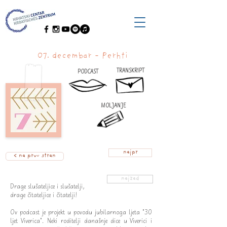
07. decembar - Perhti
TRANSKRIPT
PODCAST
MOLJANJE
najpr
< na prvu stran
najzad
Drage slušateljice i slušatelji,
drage čitateljice i čitatelji!
Ov podcast je projekt u povodu jubilarnoga ljeta "30
ljet Viverica". Neki roditelji današnje dice u Viverici i