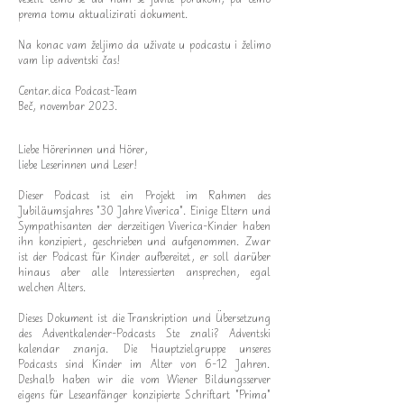
prema tomu aktualizirati dokument.
Na konac vam željimo da uživate u podcastu i želimo
vam lip adventski čas!
Centar.dica Podcast-Team
Beč, novembar 2023.
Liebe Hörerinnen und Hörer,
liebe Leserinnen und Leser!
Dieser Podcast ist ein Projekt im Rahmen des
Jubiläumsjahres "30 Jahre Viverica". Einige Eltern und
Sympathisanten der derzeitigen Viverica-Kinder haben
ihn konzipiert, geschrieben und aufgenommen. Zwar
ist der Podcast für Kinder aufbereitet, er soll darüber
hinaus aber alle Interessierten ansprechen, egal
welchen Alters.
Dieses Dokument ist die Transkription und Übersetzung
des Adventkalender-Podcasts Ste znali? Adventski
kalendar znanja. Die Hauptzielgruppe unseres
Podcasts sind Kinder im Alter von 6-12 Jahren.
Deshalb haben wir die vom Wiener Bildungsserver
eigens für Leseanfänger konzipierte Schriftart "Prima"