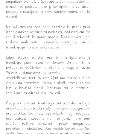
simpatizeri ove naše dičje grupe su zamislili, sastavili i
snimali ov podcast. Iako je koncipiran je za dicu,
podcast je namijenjen je svim zainteresiranim, bilo ke
starosti.
Na ovi stranica ćete najti sadržaje ki pratu prvo
izdanje našega centar.dica podcasta, pod nazivom Ste
znali? Adventski kalendar znanja. Dodatno ćete najti
različne malenkosti i popratne materijale, kao i
transkripciju i prevod svake epizode.
Ciljna skupina su dica med 6 i 12 ljet, zato je
transkript pisan posebnim fontom „Prima“ ki je
prilagodjen početnikom u čitanju, a koga je razvio
"Wiener Bildungsserver" za tu svrhu.
Transkribirani teksti su zamišljeni kao pomoć dici pri
čitanju na hrvatskomu jeziku, a nimški prevodi za one
kim je hrvatski slabiji. Naravno da je materijal
zamišljen i za odrasle ki se uču jezik.
Ovo je prvi podcast Hrvatskoga centra za dicu u koga
smo uložili čuda truda i želja nam je da dostigne čim
širu publiku. Ako imate ideje kako bi mogli obogatiti
naš podcast, slobodno nam se javite. Iako smo
sadržaj pažljivo istraživali, postoji mogućnost
pogriškov i nedostatkov. Ako najdete kakove pogriške,
veselit ćemo se da nam se javite porukom, pa ćemo