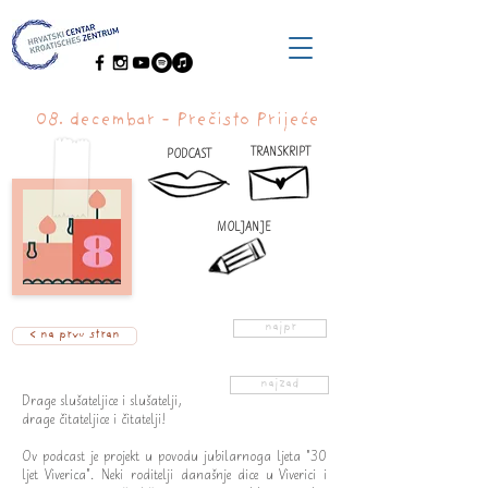
08. decembar - Prečisto Prijeće
TRANSKRIPT
PODCAST
MOLJANJE
najpr
< na prvu stran
najzad
Drage slušateljice i slušatelji,
drage čitateljice i čitatelji!
Ov podcast je projekt u povodu jubilarnoga ljeta "30
ljet Viverica". Neki roditelji današnje dice u Viverici i