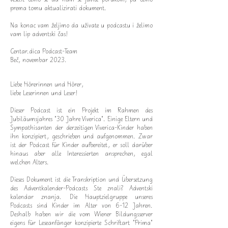
prema tomu aktualizirati dokument.
Na konac vam željimo da uživate u podcastu i želimo
vam lip adventski čas!
Centar.dica Podcast-Team
Beč, novembar 2023.
Liebe Hörerinnen und Hörer,
liebe Leserinnen und Leser!
Dieser Podcast ist ein Projekt im Rahmen des
Jubiläumsjahres "30 Jahre Viverica". Einige Eltern und
Sympathisanten der derzeitigen Viverica-Kinder haben
ihn konzipiert, geschrieben und aufgenommen. Zwar
ist der Podcast für Kinder aufbereitet, er soll darüber
hinaus aber alle Interessierten ansprechen, egal
welchen Alters.
Dieses Dokument ist die Transkription und Übersetzung
des Adventkalender-Podcasts Ste znali? Adventski
kalendar znanja. Die Hauptzielgruppe unseres
Podcasts sind Kinder im Alter von 6-12 Jahren.
Deshalb haben wir die vom Wiener Bildungsserver
eigens für Leseanfänger konzipierte Schriftart "Prima"