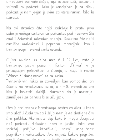
simpatizeri ove naše dičje grupe su zamislili, sastavili i
snimali ov podcast. Iako je koncipiran je za dicu,
podcast je namijenjen je svim zainteresiranim, bilo ke
starosti.
Na ovi stranica ćete najti sadržaje ki pratu prvo
izdanje našega centar.dica podcasta, pod nazivom Ste
znali? Adventski kalendar znanja. Dodatno ćete najti
različne malenkosti i popratne materijale, kao i
transkripciju i prevod svake epizode.
Ciljna skupina su dica med 6 i 12 ljet, zato je
transkript pisan posebnim fontom „Prima“ ki je
prilagodjen početnikom u čitanju, a koga je razvio
"Wiener Bildungsserver" za tu svrhu.
Transkribirani teksti su zamišljeni kao pomoć dici pri
čitanju na hrvatskomu jeziku, a nimški prevodi za one
kim je hrvatski slabiji. Naravno da je materijal
zamišljen i za odrasle ki se uču jezik.
Ovo je prvi podcast Hrvatskoga centra za dicu u koga
smo uložili čuda truda i želja nam je da dostigne čim
širu publiku. Ako imate ideje kako bi mogli obogatiti
naš podcast, slobodno nam se javite. Iako smo
sadržaj pažljivo istraživali, postoji mogućnost
pogriškov i nedostatkov. Ako najdete kakove pogriške,
veselit ćemo se da nam se javite porukom, pa ćemo