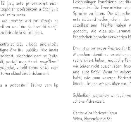
Leseanfänger konzipierte Schrift
2 ljet, zato je transkript pisan
verwendet. Die Transkription soll
ilagodjen početnikom u čitanju, a
Sprache zu lesen. Die deutsche
er" za tu svrhu.
unterstützend helfen, die in der
eni kao pomoć dici pri čitanju na
sattelfest sind. Hierbei haben
di za one kim je hrvatski slabiji.
gedacht, die dies als Lernma
za odrasle ki se uču jezik.
kroatischen Sprache verwenden k
entra za dicu u koga smo uložili
Dies ist unser erster Podcast für 
tigne čim širu publiku. Ako imate
Menschen damit zu erreichen. 
 podcast, slobodno nam se javite.
recherchiert haben, mögliche Fe
ali, postoji mogućnost pogriškov i
wir leider nicht ausschließen. In
pogriške, veselit ćemo se da nam
und eure Kritik. Wenn ihr auße
tomu aktualizirati dokument.
habt, wie man unseren Podcast
könnte, freuen wir uns über eure 
te u podcastu i želimo vam lip
Schließlich wünschen wir euch v
schöne Adventzeit.
Centar.dica Podcast-Team
Wien, November 2023