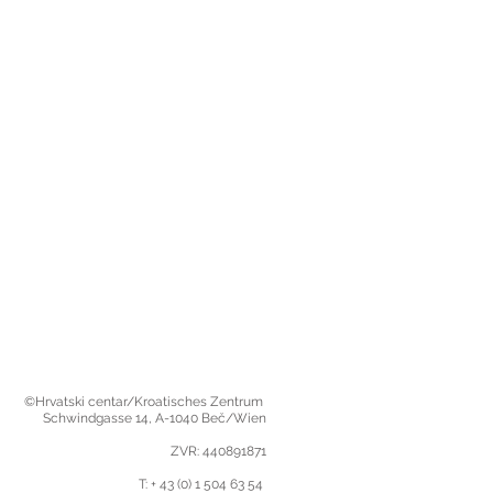
©Hrvatski centar/Kroatisches Zentrum
Schwindgasse 14,
A-1040 Beč/Wien
ZVR: 440891871
T: + 43 (0) 1 504 63 54