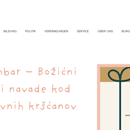
BILDUNG
POLITIK
VEREINIGUNGEN
SERVICE
ÜBER UNS
BURG
mbar – Božićni
 i navade kod
avnih kršćanov