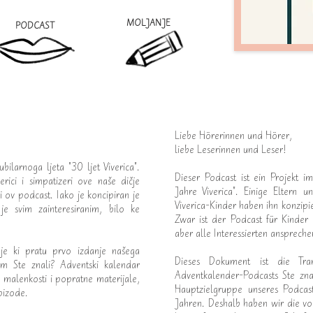
MOLJANJE
PODCAST
Liebe Hörerinnen und Hörer,
liebe Leserinnen und Leser!
ilarnoga ljeta "30 ljet Viverica".
Dieser Podcast ist ein Projekt 
erici i simpatizeri ove naše dičje
Jahre Viverica". Einige Eltern 
ali ov podcast. Iako je koncipiran je
Viverica-Kinder haben ihn konzip
je svim zainteresiranim, bilo ke
Zwar ist der Podcast für Kinder 
aber alle Interessierten anspreche
aje ki pratu prvo izdanje našega
Dieses Dokument ist die Tra
om Ste znali? Adventski kalendar
Adventkalender-Podcasts Ste zna
e malenkosti i popratne materijale,
Hauptzielgruppe unseres Podcas
epizode.
Jahren. Deshalb haben wir die vo