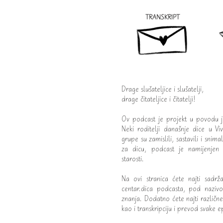
TRANSKRIPT
Drage slušateljice i slušatelji,
drage čitateljice i čitatelji!
Ov podcast je projekt u povodu jub
Neki roditelji današnje dice u Viv
grupe su zamislili, sastavili i snim
za dicu, podcast je namijenjen 
starosti.
Na ovi stranica ćete najti sadrž
centar.dica podcasta, pod naziv
znanja. Dodatno ćete najti različn
kao i transkripciju i prevod svake 