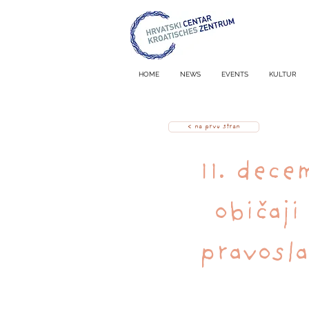
HOME
NEWS
EVENTS
KULTUR
< na prvu stran
11. dece
običaji
pravosl