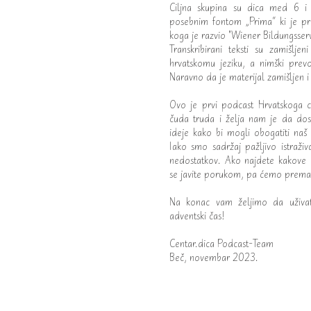
Ciljna skupina su dica med 6 i 1
posebnim fontom „Prima“ ki je pr
koga je razvio "Wiener Bildungsserv
Transkribirani teksti su zamišlj
hrvatskomu jeziku, a nimški prevo
Naravno da je materijal zamišljen i 
Ovo je prvi podcast Hrvatskoga c
čuda truda i želja nam je da dos
ideje kako bi mogli obogatiti naš
Iako smo sadržaj pažljivo istraživ
nedostatkov. Ako najdete kakove 
se javite porukom, pa ćemo prema 
Na konac vam željimo da uživa
adventski čas!
Centar.dica Podcast-Team
Beč, novembar 2023.