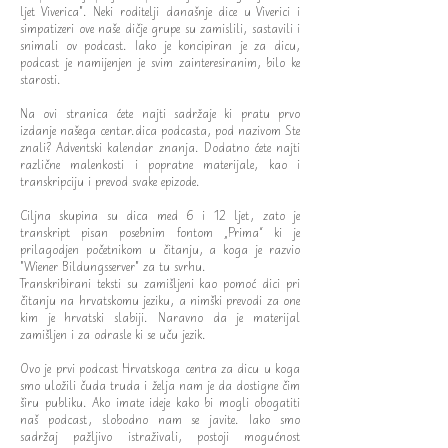
ljet Viverica". Neki roditelji današnje dice u Viverici i
simpatizeri ove naše dičje grupe su zamislili, sastavili i
snimali ov podcast. Iako je koncipiran je za dicu,
podcast je namijenjen je svim zainteresiranim, bilo ke
starosti.
Na ovi stranica ćete najti sadržaje ki pratu prvo
izdanje našega centar.dica podcasta, pod nazivom Ste
znali? Adventski kalendar znanja. Dodatno ćete najti
različne malenkosti i popratne materijale, kao i
transkripciju i prevod svake epizode.
Ciljna skupina su dica med 6 i 12 ljet, zato je
transkript pisan posebnim fontom „Prima“ ki je
prilagodjen početnikom u čitanju, a koga je razvio
"Wiener Bildungsserver" za tu svrhu.
Transkribirani teksti su zamišljeni kao pomoć dici pri
čitanju na hrvatskomu jeziku, a nimški prevodi za one
kim je hrvatski slabiji. Naravno da je materijal
zamišljen i za odrasle ki se uču jezik.
Ovo je prvi podcast Hrvatskoga centra za dicu u koga
smo uložili čuda truda i želja nam je da dostigne čim
širu publiku. Ako imate ideje kako bi mogli obogatiti
naš podcast, slobodno nam se javite. Iako smo
sadržaj pažljivo istraživali, postoji mogućnost