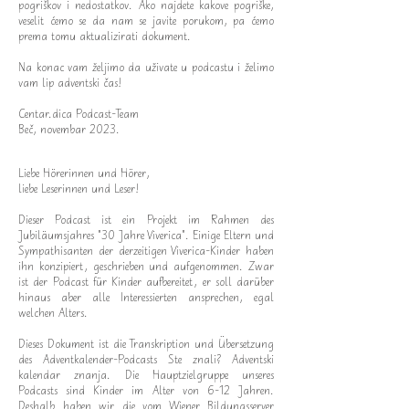
pogriškov i nedostatkov. Ako najdete kakove pogriške,
veselit ćemo se da nam se javite porukom, pa ćemo
prema tomu aktualizirati dokument.
Na konac vam željimo da uživate u podcastu i želimo
vam lip adventski čas!
Centar.dica Podcast-Team
Beč, novembar 2023.
Liebe Hörerinnen und Hörer,
liebe Leserinnen und Leser!
Dieser Podcast ist ein Projekt im Rahmen des
Jubiläumsjahres "30 Jahre Viverica". Einige Eltern und
Sympathisanten der derzeitigen Viverica-Kinder haben
ihn konzipiert, geschrieben und aufgenommen. Zwar
ist der Podcast für Kinder aufbereitet, er soll darüber
hinaus aber alle Interessierten ansprechen, egal
welchen Alters.
Dieses Dokument ist die Transkription und Übersetzung
des Adventkalender-Podcasts Ste znali? Adventski
kalendar znanja. Die Hauptzielgruppe unseres
Podcasts sind Kinder im Alter von 6-12 Jahren.
Deshalb haben wir die vom Wiener Bildungsserver