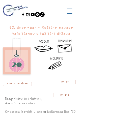
20. decembar - Božićne navade
katoličanov u različni država
TRANSKRIPT
PODCAST
MOLJANJE
najpr
< na prvu stran
najzad
Drage slušateljice i slušatelji,
drage čitateljice i čitatelji!
Ov podcast je projekt u povodu jubilarnoga ljeta "30