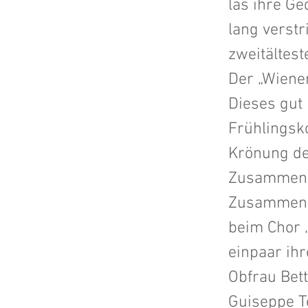
las ihre Ge
lang verst
zweitältes
Der „Wiene
Dieses gut
Frühlingsk
Krönung de
Zusammentr
Zusammense
beim Chor „
einpaar ihr
Obfrau Bett
Guiseppe T