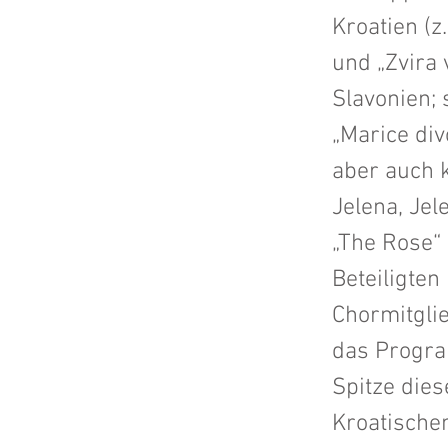
Kroatien (z
und „Zvira 
Slavonien; 
„Marice div
aber auch 
Jelena, Je
„The Rose“
Beteiligte
Chormitglie
das Program
Spitze dies
Kroatischen