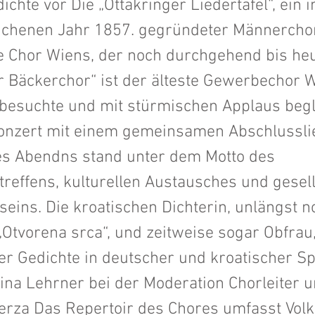
dichte vor Die „Ottakringer Liedertafel“, ein 
richenen Jahr 1857. gegründeter Männerchor,
te Chor Wiens, der noch durchgehend bis heu
r Bäckerchor“ ist der älteste Gewerbechor W
 besuchte und mit stürmischen Applaus begl
onzert mit einem gemeinsamen Abschlussli
s Abendns stand unter dem Motto des
effens, kulturellen Austausches und gesel
ins. Die kroatischen Dichterin, unlängst n
Otvorena srca“, und zeitweise sogar Obfrau,
er Gedichte in deutscher und kroatischer Sp
ina Lehrner bei der Moderation Chorleiter u
erza Das Repertoir des Chores umfasst Volk