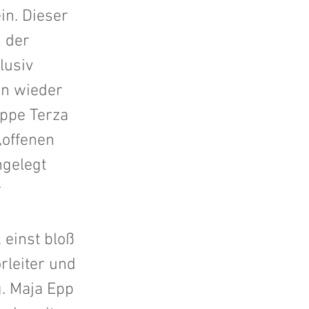
in. Dieser
n der
lusiv
un wieder
eppe Terza
„offenen
ngelegt
r
 einst bloß
rleiter und
g. Maja Epp