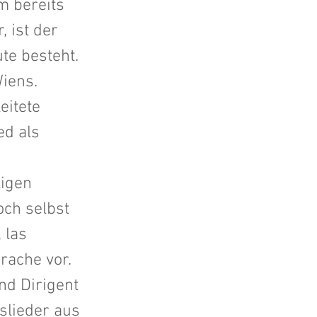
im bereits
 ist der
te besteht.
iens.
eitete
ed als
ligen
och selbst
 las
rache vor.
nd Dirigent
slieder aus