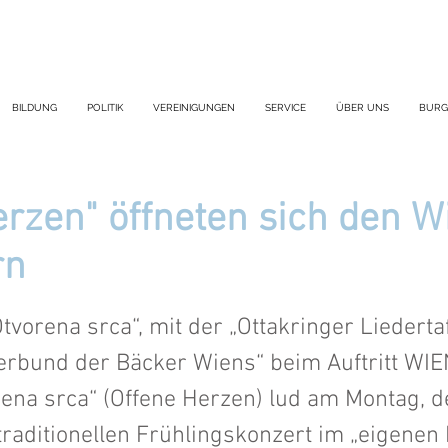
BILDUNG
POLITIK
VEREINIGUNGEN
SERVICE
ÜBER UNS
BURG
erzen" öffneten sich den W
rn
tvorena srca“, mit der „Ottakringer Liederta
rbund der Bäcker Wiens“ beim Auftritt WIE
rena srca“ (Offene Herzen) lud am Montag, d
traditionellen Frühlingskonzert im „eigenen