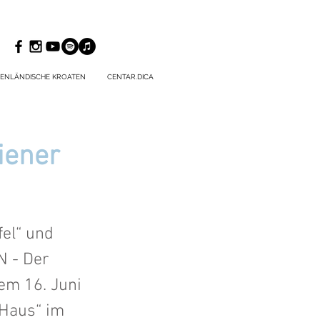
ENLÄNDISCHE KROATEN
CENTAR.DICA
iener
fel“ und
N - Der
em 16. Juni
 Haus“ im