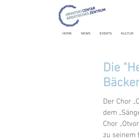
HOME
NEWS
EVENTS
KULTUR
Die "H
Bäcke
Der Chor „O
dem „Sänge
Chor „Otvo
zu seinem 