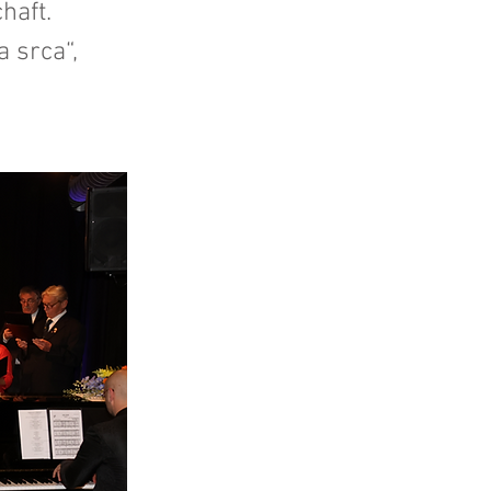
haft.
 srca“,