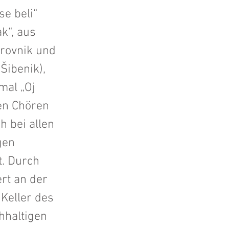
se beli“
k“, aus
brovnik und
Šibenik),
mal „Oj
en Chören
 bei allen
gen
t. Durch
rt an der
 Keller des
hhaltigen