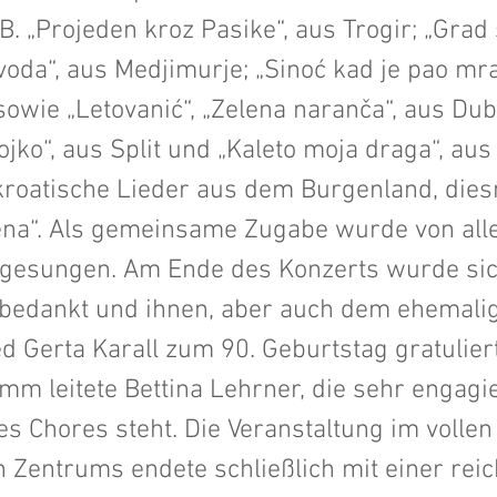
.B. „Projeden kroz Pasike“, aus Trogir; „Grad 
voda“, aus Medjimurje; „Sinoć kad je pao mra
sowie „Letovanić“, „Zelena naranča“, aus Du
ojko“, aus Split und „Kaleto moja draga“, aus 
kroatische Lieder aus dem Burgenland, dies
lena“. Als gemeinsame Zugabe wurde von all
 gesungen. Am Ende des Konzerts wurde sich
n bedankt und ihnen, aber auch dem ehemali
d Gerta Karall zum 90. Geburtstag gratulier
m leitete Bettina Lehrner, die sehr engagie
es Chores steht. Die Veranstaltung im vollen
 Zentrums endete schließlich mit einer reic