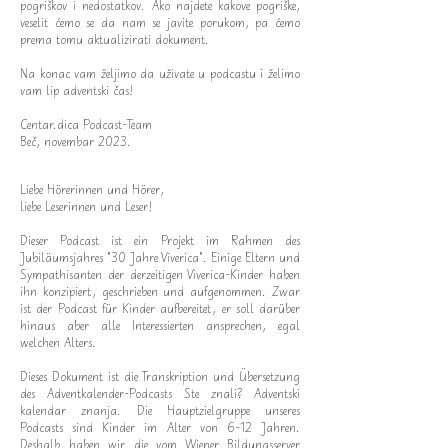
pogriškov i nedostatkov. Ako najdete kakove pogriške,
veselit ćemo se da nam se javite porukom, pa ćemo
prema tomu aktualizirati dokument.
Na konac vam željimo da uživate u podcastu i želimo
vam lip adventski čas!
Centar.dica Podcast-Team
Beč, novembar 2023.
Liebe Hörerinnen und Hörer,
liebe Leserinnen und Leser!
Dieser Podcast ist ein Projekt im Rahmen des
Jubiläumsjahres "30 Jahre Viverica". Einige Eltern und
Sympathisanten der derzeitigen Viverica-Kinder haben
ihn konzipiert, geschrieben und aufgenommen. Zwar
ist der Podcast für Kinder aufbereitet, er soll darüber
hinaus aber alle Interessierten ansprechen, egal
welchen Alters.
Dieses Dokument ist die Transkription und Übersetzung
des Adventkalender-Podcasts Ste znali? Adventski
kalendar znanja. Die Hauptzielgruppe unseres
Podcasts sind Kinder im Alter von 6-12 Jahren.
Deshalb haben wir die vom Wiener Bildungsserver