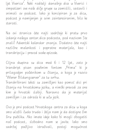
ljet Viverica". Neki roditelji današnje dice u Viverici i
simpatizeri ove naše dičje grupe su zamislili, sastavili i
snimali ov podcast. Iako je koncipiran je za dicu,
podcast je namijenjen je svim zainteresiranim, bilo ke
starosti.
Na ovi stranica ćete najti sadržaje ki pratu prvo
izdanje našega centar.dica podcasta, pod nazivom Ste
znali? Adventski kalendar znanja. Dodatno ćete najti
različne malenkosti i popratne materijale, kao i
transkripciju i prevod svake epizode.
Ciljna skupina su dica med 6 i 12 ljet, zato je
transkript pisan posebnim fontom „Prima“ ki je
prilagodjen početnikom u čitanju, a koga je razvio
"Wiener Bildungsserver" za tu svrhu.
Transkribirani teksti su zamišljeni kao pomoć dici pri
čitanju na hrvatskomu jeziku, a nimški prevodi za one
kim je hrvatski slabiji. Naravno da je materijal
zamišljen i za odrasle ki se uču jezik.
Ovo je prvi podcast Hrvatskoga centra za dicu u koga
smo uložili čuda truda i želja nam je da dostigne čim
širu publiku. Ako imate ideje kako bi mogli obogatiti
naš podcast, slobodno nam se javite. Iako smo
sadržaj pažljivo istraživali, postoji mogućnost