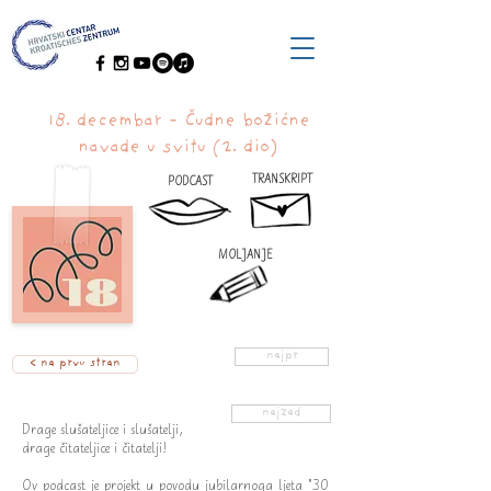
18. decembar - Čudne božićne
navade u svitu (2. dio)
TRANSKRIPT
PODCAST
MOLJANJE
najpr
< na prvu stran
najzad
Drage slušateljice i slušatelji,
drage čitateljice i čitatelji!
Ov podcast je projekt u povodu jubilarnoga ljeta "30