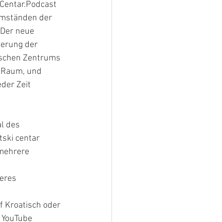
Centar.Podcast 
 Umständen der 
 Der neue 
terung der 
ischen Zentrums 
n Raum, und 
der Zeit 
l des 
ski centar 
 mehrere 
eres 
 Kroatisch oder 
 YouTube 