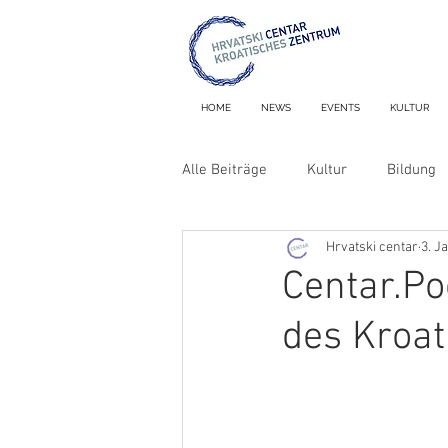
HOME
NEWS
EVENTS
KULTUR
Alle Beiträge
Kultur
Bildung
Hrvatski centar
3. J
Nekrologe
Metron & MiniMet
Centar.P
des Kroa