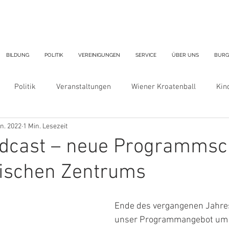
BILDUNG
POLITIK
VEREINIGUNGEN
SERVICE
ÜBER UNS
BURG
Politik
Veranstaltungen
Wiener Kroatenball
Kin
an. 2022
1 Min. Lesezeit
ron
odcast – neue Programmsc
tischen Zentrums
Ende des vergangenen Jahres
unser Programmangebot um 