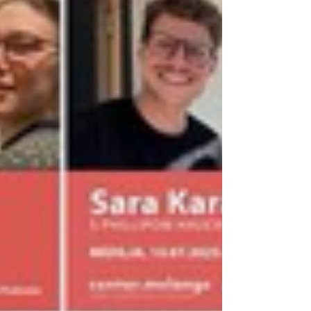
und 8. Klassen unter der Leitung der
Deutschlehrerinnen statt. Chiara Graml und
Lucas Barbarić (beide Mitte) nahmen einen
Podcast auf Im Rahmen der Exkursion
besuchten die Schülerinnen und Schüler das
Kroatische Kulturzentrum in Wien, wo sie ein
besonderes kulturelles und p