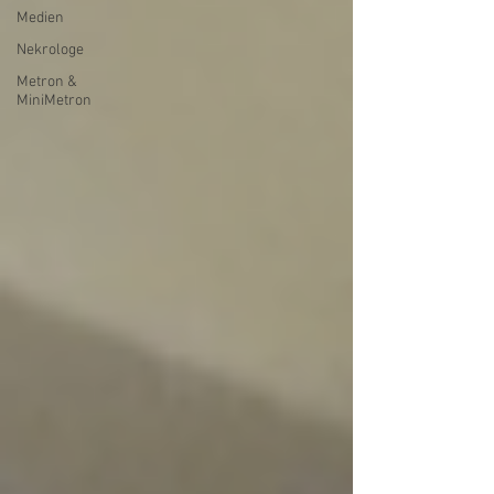
Medien
Nekrologe
Metron &
MiniMetron