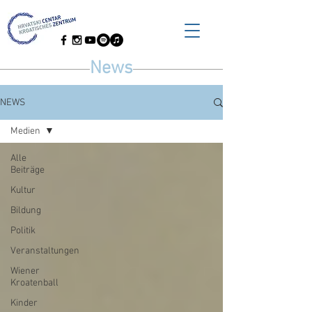
News
NEWS
Medien
Alle
Beiträge
Kultur
Bildung
Politik
Veranstaltungen
Wiener
Kroatenball
Kinder