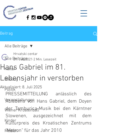
Beitrag
Alle Beiträge
Hrvatski centar
Alle Beiträge
21. Juli 2021
2 Min. Lesezeit
Hans Gabriel im 81.
Kultur
Lebensjahr in verstorben
Bildung
Aktualisiert:
8. Juli 2025
Politik
PRESSEMITTEILUNG anlässlich des 
Veranstaltungen
Ablebens von Hans Gabriel, dem Doyen 
der Tamburica-Musik bei den Kärntner 
Wiener Kroatenball
Slowenen, ausgezeichnet mit dem 
Kinder
Kulturpreis des Kroatischen Zentrums 
"Metron" für das Jahr 2010
Medien