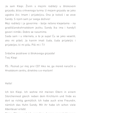
Ja sam Klepi. Živim s mojimi roditelji u štrokovom
gnjazdu, blizu crikvenoga turma. U mojem gnjazdu se jako
ugodno živi. Imam i prijateljicu. Ona je kokoš i se zove
Sandy. S njom sam jur svega doživio!
Moji roditelji i ja govorimo - bolje rečeno klepetamo - na
gradišćanskohrvatskom jeziku. Sandy (ka ima i handy!)
govori nimški. Dobro se razumimo.
Sada sam i u internetu, a to je supa! Ću se jako veseliti,
ako mi pišeš. Ja kanim imati čuda, čuda prijateljic i
prijateljev, ki mi pišu. Piši mi i Ti!
Srdačne pozdrave iz štrokovoga gnjazda!
Tvoj Klepi
P.S.: Poznaš jur moj prvi CD? Ako ne, ga moreš naručiti u
Hrvatskom centru, direktno s e-mailom!
Hallo!
Ich bin Klepi. Ich wohne mit meinen Eltern in einem
Storchennest gleich neben dem Kirchturm und finde es
dort so richtig gemütlich. Ich habe auch eine Freundin,
nämlich das Huhn Sandy. Mit ihr habe ich schon viele
Abenteuer erlebt.