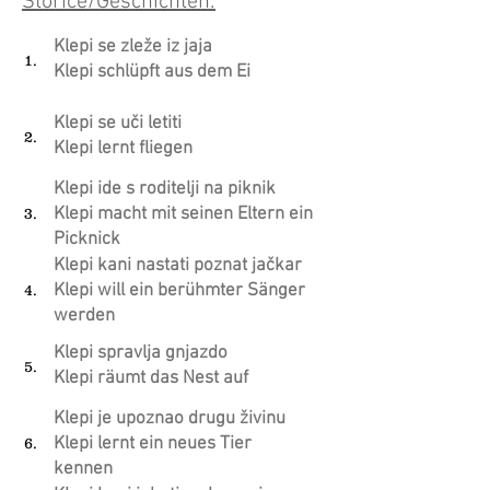
Štorice/Geschichten:
Klepi se zleže iz jaja
1.
Klepi schlüpft aus dem Ei
Klepi se uči letiti
2.
Klepi lernt fliegen
Klepi ide s roditelji na piknik
Klepi macht mit seinen Eltern ein
3.
Picknick
Klepi kani nastati poznat jačkar
Klepi will ein berühmter Sänger
4.
werden
Klepi spravlja gnjazdo
5.
Klepi räumt das Nest auf
Klepi je upoznao drugu živinu
Klepi lernt ein neues Tier
6.
kennen