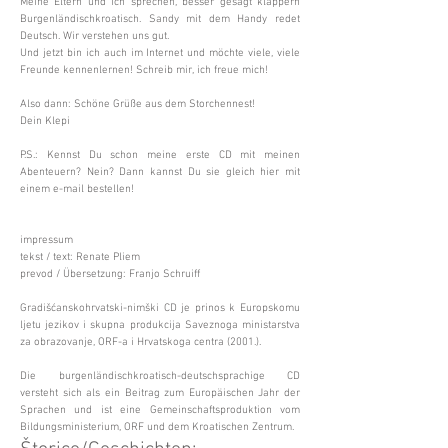
Meine Eltern und ich sprechen, besser gesagt klappern
Burgenländischkroatisch. Sandy mit dem Handy redet
Deutsch. Wir verstehen uns gut.
Und jetzt bin ich auch im Internet und möchte viele, viele
Freunde kennenlernen! Schreib mir, ich freue mich!
Also dann: Schöne Grüße aus dem Storchennest!
Dein Klepi
P.S.: Kennst Du schon meine erste CD mit meinen
Abenteuern? Nein? Dann kannst Du sie gleich hier mit
einem e-mail bestellen!
impressum
tekst / text: Renate Pliem
prevod / Übersetzung: Franjo Schruiff
Gradišćanskohrvatski-nimški CD je prinos k Europskomu
ljetu jezikov i skupna produkcija Saveznoga ministarstva
za obrazovanje, ORF-a i Hrvatskoga centra (2001.).
Die burgenländischkroatisch-deutschsprachige CD
versteht sich als ein Beitrag zum Europäischen Jahr der
Sprachen und ist eine Gemeinschaftsproduktion vom
Bildungsministerium, ORF und dem Kroatischen Zentrum.