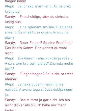
fliegen kann!
Klepi: Ja ionako znam letiti. Ali ne prez
kreljutov!
Sandy: Entschuldige, aber du siehst so
lustig aus!
Klepi: Ja ne zgledam smišno. Ti zgledaš
smišno. Ča imaš to za črljenu krpicu na
glavi?
Sandy: Roter Fetzen? So eine Frechheit!
Das ist ein Kamm. Den kennst du wohl
nicht.
Klepi: Ein Kamm - aha, kokošinja roža ...
A ča s tom krpicom djelaš? Znamda muhe
loviš?
Sandy: Fliegenfangen? Sei nicht so frech,
Kleiner!
Klepi: Ja neka budem mali? I ti nisi
najveća. A zvana toga si čuda deblja nego
ja.
Sandy: Das stimmt ja gar nicht. Ich bin
nicht dicker als du. Ich habe nur mehr
Federn.