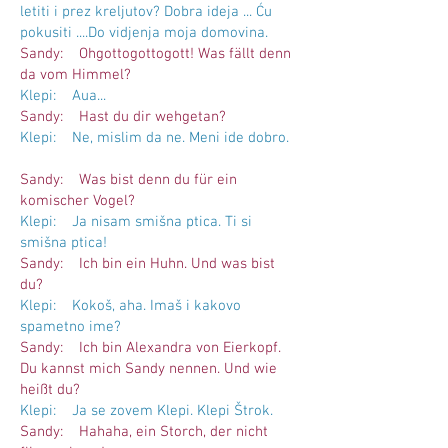
letiti i prez kreljutov? Dobra ideja ... Ću
pokusiti ....Do vidjenja moja domovina.
Sandy: Ohgottogottogott! Was fällt denn
da vom Himmel?
Klepi: Aua...
Sandy: Hast du dir wehgetan?
Klepi: Ne, mislim da ne. Meni ide dobro.
Sandy: Was bist denn du für ein
komischer Vogel?
Klepi: Ja nisam smišna ptica. Ti si
smišna ptica!
Sandy: Ich bin ein Huhn. Und was bist
du?
Klepi: Kokoš, aha. Imaš i kakovo
spametno ime?
Sandy: Ich bin Alexandra von Eierkopf.
Du kannst mich Sandy nennen. Und wie
heißt du?
Klepi: Ja se zovem Klepi. Klepi Štrok.
Sandy: Hahaha, ein Storch, der nicht