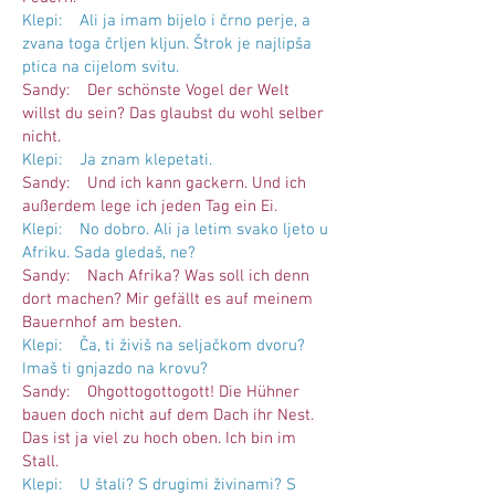
Klepi: Ali ja imam bijelo i črno perje, a
zvana toga črljen kljun. Štrok je najlipša
ptica na cijelom svitu.
Sandy: Der schönste Vogel der Welt
willst du sein? Das glaubst du wohl selber
nicht.
Klepi: Ja znam klepetati.
Sandy: Und ich kann gackern. Und ich
außerdem lege ich jeden Tag ein Ei.
Klepi: No dobro. Ali ja letim svako ljeto u
Afriku. Sada gledaš, ne?
Sandy: Nach Afrika? Was soll ich denn
dort machen? Mir gefällt es auf meinem
Bauernhof am besten.
Klepi: Ča, ti živiš na seljačkom dvoru?
Imaš ti gnjazdo na krovu?
Sandy: Ohgottogottogott! Die Hühner
bauen doch nicht auf dem Dach ihr Nest.
Das ist ja viel zu hoch oben. Ich bin im
Stall.
Klepi: U štali? S drugimi živinami? S