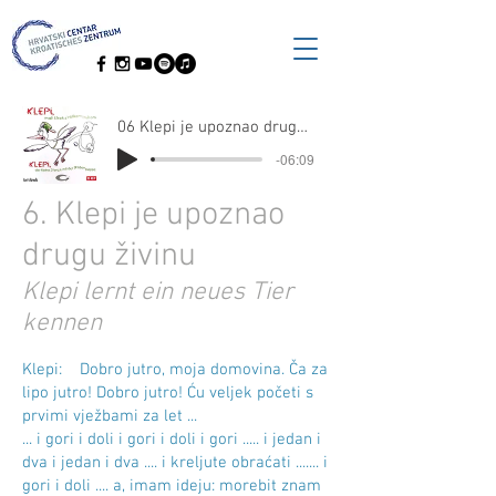
06 Klepi je upoznao drugu živinu
-06:09
6. Klepi je upoznao
drugu živinu
Klepi lernt ein neues Tier
kennen
Klepi: Dobro jutro, moja domovina. Ča za
lipo jutro! Dobro jutro! Ću veljek početi s
prvimi vježbami za let ...
... i gori i doli i gori i doli i gori ..... i jedan i
dva i jedan i dva .... i kreljute obraćati ....... i
gori i doli .... a, imam ideju: morebit znam