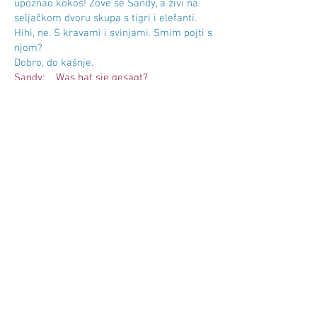
upoznao kokoš! Zove se Sandy, a živi na
seljačkom dvoru skupa s tigri i elefanti.
Hihi, ne. S kravami i svinjami. Smim pojti s
njom?
Dobro, do kašnje.
Sandy: Was hat sie gesagt?
Klepi: Ona je rekla "da". Ali navečer da
neka budem opet doma. Hodi, ćemo letiti
k tebi.
Sandy: Ich kann nicht fliegen.
Klepi: Ča, ti ne znaš letiti?
Sandy: Nein, wir Hühner können nicht
fliegen.
Klepi: Ali ja, ja znam naime jako dobro
letiti.
Sandy: Das hab´ ich gesehen, dass du
ganz gut fliegen kannst.
Klepi: No da. Pokusi, je li moreš splazniti
na moj hrbat. Ću te na hrptu nositi i tako
letiti.
Sandy: Ich soll auf deinen Rücken
klettern? Ob das funktioniert? Naja,