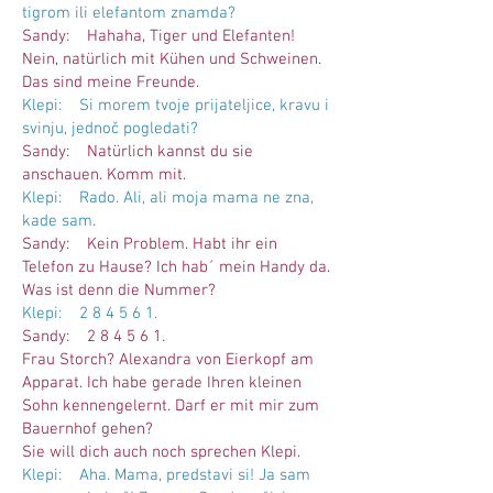
tigrom ili elefantom znamda?
Sandy: Hahaha, Tiger und Elefanten!
Nein, natürlich mit Kühen und Schweinen.
Das sind meine Freunde.
Klepi: Si morem tvoje prijateljice, kravu i
svinju, jednoč pogledati?
Sandy: Natürlich kannst du sie
anschauen. Komm mit.
Klepi: Rado. Ali, ali moja mama ne zna,
kade sam.
Sandy: Kein Problem. Habt ihr ein
Telefon zu Hause? Ich hab´ mein Handy da.
Was ist denn die Nummer?
Klepi: 2 8 4 5 6 1.
Sandy: 2 8 4 5 6 1.
Frau Storch? Alexandra von Eierkopf am
Apparat. Ich habe gerade Ihren kleinen
Sohn kennengelernt. Darf er mit mir zum
Bauernhof gehen?
Sie will dich auch noch sprechen Klepi.
Klepi: Aha. Mama, predstavi si! Ja sam