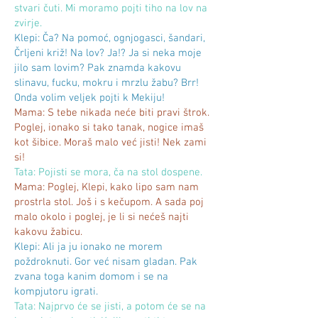
stvari čuti. Mi moramo pojti tiho na lov na
zvirje.
Klepi: Ča? Na pomoć, ognjogasci, šandari,
Črljeni križ! Na lov? Ja!? Ja si neka moje
jilo sam lovim? Pak znamda kakovu
slinavu, fucku, mokru i mrzlu žabu? Brr!
Onda volim veljek pojti k Mekiju!
Mama: S tebe nikada neće biti pravi štrok.
Poglej, ionako si tako tanak, nogice imaš
kot šibice. Moraš malo već jisti! Nek zami
si!
Tata: Pojisti se mora, ča na stol dospene.
Mama: Poglej, Klepi, kako lipo sam nam
prostrla stol. Još i s kečupom. A sada poj
malo okolo i poglej, je li si nećeš najti
kakovu žabicu.
Klepi: Ali ja ju ionako ne morem
poždroknuti. Gor već nisam gladan. Pak
zvana toga kanim domom i se na
kompjutoru igrati.
Tata: Najprvo će se jisti, a potom će se na