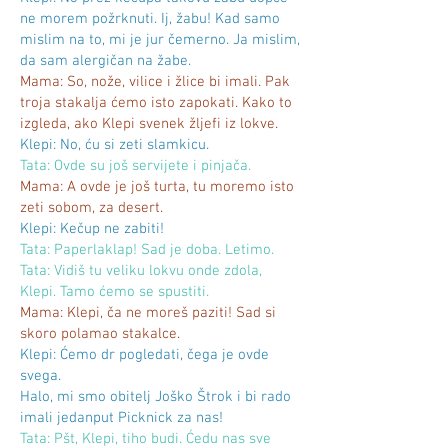
ne morem požrknuti. Ij, žabu! Kad samo
mislim na to, mi je jur čemerno. Ja mislim,
da sam alergičan na žabe.
Mama: So, nože, vilice i žlice bi imali. Pak
troja stakalja ćemo isto zapokati. Kako to
izgleda, ako Klepi svenek žljefi iz lokve.
Klepi: No, ću si zeti slamkicu.
Tata: Ovde su još servijete i pinjača.
Mama: A ovde je još turta, tu moremo isto
zeti sobom, za desert.
Klepi: Kečup ne zabiti!
Tata: Paperlaklap! Sad je doba. Letimo.
Tata: Vidiš tu veliku lokvu onde zdola,
Klepi. Tamo ćemo se spustiti.
Mama: Klepi, ča ne moreš paziti! Sad si
skoro polamao stakalce.
Klepi: Ćemo dr pogledati, čega je ovde
svega.
Halo, mi smo obitelj Joško Štrok i bi rado
imali jedanput Picknick za nas!
Tata: Pšt, Klepi, tiho budi. Ćedu nas sve