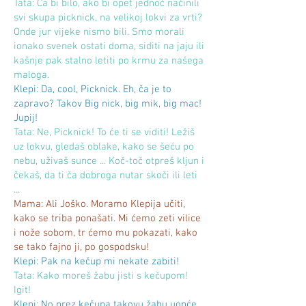
Tata: Ča bi bilo, ako bi opet jednoč načinili
svi skupa picknick, na velikoj lokvi za vrti?
Onde jur vijeke nismo bili. Smo morali
ionako svenek ostati doma, siditi na jaju ili
kašnje pak stalno letiti po krmu za našega
maloga.
Klepi: Da, cool, Picknick. Eh, ča je to
zapravo? Takov Big nick, big mik, big mac!
Jupij!
Tata: Ne, Picknick! To će ti se viditi! Ležiš
uz lokvu, gledaš oblake, kako se šeću po
nebu, uživaš sunce ... Koč-toč otpreš kljun i
čekaš, da ti ča dobroga nutar skoči ili leti
...
Mama: Ali Joško. Moramo Klepija učiti,
kako se triba ponašati. Mi ćemo zeti vilice
i nože sobom, tr ćemo mu pokazati, kako
se tako fajno ji, po gospodsku!
Klepi: Pak na kečup mi nekate zabiti!
Tata: Kako moreš žabu jisti s kečupom!
Igit!
Klepi: No prez kečupa takovu žabu uopće