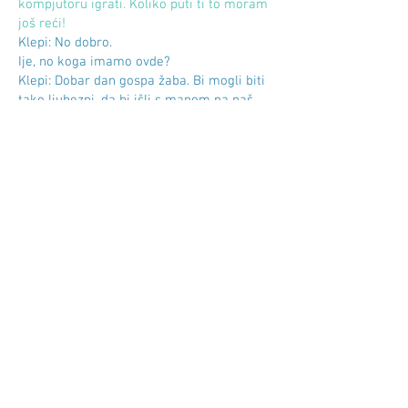
kompjutoru igrati. Koliko puti ti to moram
još reći!
Klepi: No dobro.
Ije, no koga imamo ovde?
Klepi: Dobar dan gospa žaba. Bi mogli biti
tako ljubezni, da bi išli s manom na naš
picknick? I kečupa imamo!
Oh, jako mi je drago, ja sam Klepi. Jako
lipa lokva je ovo ovde. Pak tako lipo mirno.
Tr ne kanite pojti s manom? No, to ionako
razumim. Pak vas ne kanim dalje bluditi.
Zbogom, gospa žaba!
Mama: No, sinko, si ča lipoga ulovio?
Klepi: Predstavite si, tako veliku žabu sam
strefio. Skoro tako veliku kot sam ja! Pak
tako špičaste zube je imala, cijelu trubu
punu. Pak oštre nokte, ij. A ja sam se borio
protiv nje, znate kako! Hvalabogu sam ju
mogao zignati. Sada se već ne tribate
bojati. Ništ vam neće stvoriti. Ću vas ja
braniti!
Mama: Poj, Klepi, neka se tako gizditi. Peri