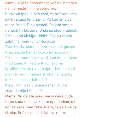
Mama: A ja te fishburgere već ne. Kad nek
na nje mislim, mi je čemerno.
Klepi: Ali ipak je bilo cool, ča ne? Kad smo
svi tri skupa letili tamo. Pa kad smo se
nutar šetali. Ti su gledali! Pa kad smo si
naručili tri burgere. Onda su stoprv gledali.
Štroki kod Mekija! Hihihi! Pak su veljek
zabili na moju junior-torbicu!
Tata: No da, pak ti si morao veljek glasno
krešćati, da kaniš takovu torbicu imati.
Štrok se mora sramovati, kad ide s tobom
med ljude. Ali kad je Klepi išao na
igrališće i se je rivao najpr ... hoho ... ča ti
još nisu vidili maloga štroka na fuzajki,
kako se na riti doli fuže?
Klepi: Hihi, pak u pijesku med dicom
znamda nije bilo lipo?
Mama: No da. Na svaki način neka bude
tomu sada dost. Ja kanim opet jednoč ča
kot se kera med zube. Ništo, ča se šika za
štroke. Friške ribice, i žabice, mhm...