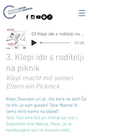
03 Klepi ide s roditelji na piknik
-07:35
3. Klepi ide s roditelji
na piknik
Klepi macht mit seinen
Eltern ein Picknick
Klepi: Dvanajst uri je. Jilo kera na stol! Ča
će biti, ja sam gladan! Tata! Mama! Ili
ćemo letiti kamo na objed?
Tata: Sad smo bili jur trikrat po red u
Željeznom kod Mekija, Klepi. Ja te
hamburgere već ne morem viditi.