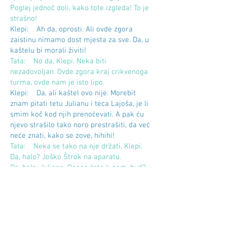
Poglej jednoč doli, kako tote izgleda! To je
strašno!
Klepi: Ah da, oprosti. Ali ovde zgora
zaistinu nimamo dost mjesta za sve. Da, u
kaštelu bi morali živiti!
Tata: No da, Klepi. Neka biti
nezadovoljan. Ovde zgora kraj crikvenoga
turma, ovde nam je isto lipo.
Klepi: Da, ali kaštel ovo nije. Morebit
znam pitati tetu Julianu i teca Lajoša, je li
smim koč kod njih prenoćevati. A pak ću
njevo strašilo tako noro prestrašiti, da već
neće znati, kako se zove, hihihi!
Tata: Neka se tako na nje držati, Klepi.
Da, halo? Joško Štrok na aparatu.
Da, halo, Juliana. Danas ćete k nam, bud?
Klepi: Gdo je to, Tata?
Tata: No, to mi je ali žao. No, kako da ne?
Klepi: Gdo je to, Tata?
Tata: Sad drži si jednoč tvoj kljun. Ništ ne
morem razumiti.