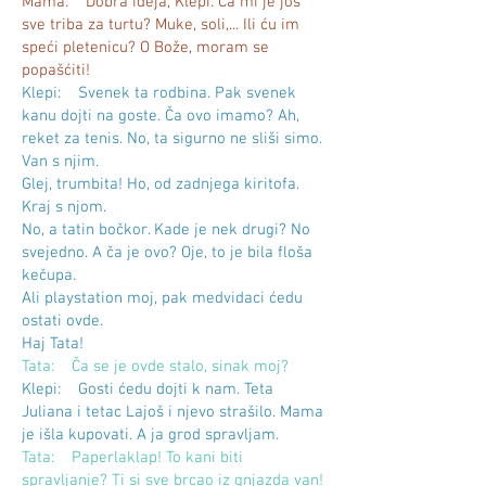
Mama: Dobra ideja, Klepi. Ča mi je još
sve triba za turtu? Muke, soli,... Ili ću im
speći pletenicu? O Bože, moram se
popašćiti!
Klepi: Svenek ta rodbina. Pak svenek
kanu dojti na goste. Ča ovo imamo? Ah,
reket za tenis. No, ta sigurno ne sliši simo.
Van s njim.
Glej, trumbita! Ho, od zadnjega kiritofa.
Kraj s njom.
No, a tatin bočkor. Kade je nek drugi? No
svejedno. A ča je ovo? Oje, to je bila floša
kečupa.
Ali playstation moj, pak medvidaci ćedu
ostati ovde.
Haj Tata!
Tata: Ča se je ovde stalo, sinak moj?
Klepi: Gosti ćedu dojti k nam. Teta
Juliana i tetac Lajoš i njevo strašilo. Mama
je išla kupovati. A ja grod spravljam.
Tata: Paperlaklap! To kani biti
spravljanje? Ti si sve brcao iz gnjazda van!