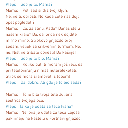
Klepi: Gdo je to, Mama?
Mama: Pst, sad si drž tvoj kljun.
Ne, ne ti, oprosti. No kada ćete nas dojt
opet pogledati?
Mama: Ča, zaistinu. Kada? Danas ste u
našem kraju? Da, da, onda nek dojdite
mirno mimo. Štrokovo gnjazdo broj
sedam, veljek za crikvenim turmom. Ne,
ne. Ništ ne tribate donesti! Do kašnje!
Klepi: Gdo je to bio, Mama?
Mama: Koliko puti ti moram još reći, da
pri telefoniranju nimaš nutarbleketati.
Štrok se mora sramovati s tobom!
Klepi: Da, dobro. Ali gdo je to bio sada?
Mama: To je bila tvoja teta Juliana,
sestrica tvojega oca.
Klepi: Ta ka je udata za teca Ivana?
Mama: Ne, ona je udata za teca Lajoša,
pak imaju na kaštelu u Fortnavi gnjazdo.