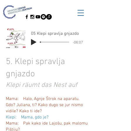
05 Klepi spravlja gnjazdo
-06:07
5. Klepi spravlja
gnjazdo
Klepi räumt das Nest auf
Mama: Halo, Agnje Štrok na aparatu.
Gdo? Juliana, ti? Kako dugo se jur nismo
vidile? Kako ti ide?
Klepi: Mama, gdo je?
Mama: Pak kako ide Lajošu, pak malomu
Pištiju?