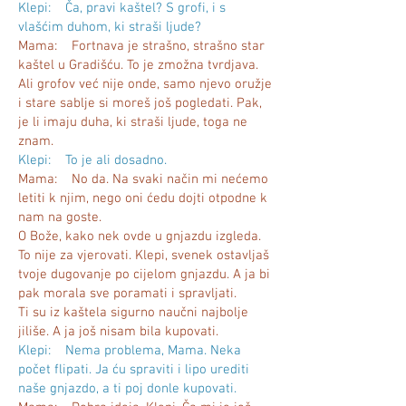
Klepi: Ča, pravi kaštel? S grofi, i s
vlašćim duhom, ki straši ljude?
Mama: Fortnava je strašno, strašno star
kaštel u Gradišću. To je zmožna tvrdjava.
Ali grofov već nije onde, samo njevo oružje
i stare sablje si moreš još pogledati. Pak,
je li imaju duha, ki straši ljude, toga ne
znam.
Klepi: To je ali dosadno.
Mama: No da. Na svaki način mi nećemo
letiti k njim, nego oni ćedu dojti otpodne k
nam na goste.
O Bože, kako nek ovde u gnjazdu izgleda.
To nije za vjerovati. Klepi, svenek ostavljaš
tvoje dugovanje po cijelom gnjazdu. A ja bi
pak morala sve poramati i spravljati.
Ti su iz kaštela sigurno naučni najbolje
jiliše. A ja još nisam bila kupovati.
Klepi: Nema problema, Mama. Neka
počet flipati. Ja ću spraviti i lipo urediti
naše gnjazdo, a ti poj donle kupovati.