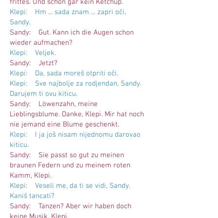
frittes. Und schon gar kein Ketchup.
Klepi: Hm ... sada znam ... zapri oči,
Sandy.
Sandy: Gut. Kann ich die Augen schon
wieder aufmachen?
Klepi: Veljek.
Sandy: Jetzt?
Klepi: Da, sada moreš otpriti oči.
Klepi: Sve najbolje za rodjendan, Sandy.
Darujem ti ovu kiticu.
Sandy: Löwenzahn, meine
Lieblingsblume. Danke, Klepi. Mir hat noch
nie jemand eine Blume geschenkt.
Klepi: I ja još nisam nijednomu darovao
kiticu.
Sandy: Sie passt so gut zu meinen
braunen Federn und zu meinem roten
Kamm, Klepi.
Klepi: Veseli me, da ti se vidi, Sandy.
Kaniš tancati?
Sandy: Tanzen? Aber wir haben doch
keine Musik, Klepi.