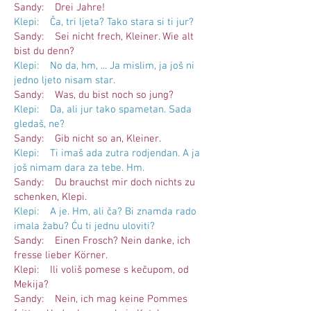
Sandy: Drei Jahre!
Klepi: Ča, tri ljeta? Tako stara si ti jur?
Sandy: Sei nicht frech, Kleiner. Wie alt
bist du denn?
Klepi: No da, hm, ... Ja mislim, ja još ni
jedno ljeto nisam star.
Sandy: Was, du bist noch so jung?
Klepi: Da, ali jur tako spametan. Sada
gledaš, ne?
Sandy: Gib nicht so an, Kleiner.
Klepi: Ti imaš ada zutra rodjendan. A ja
još nimam dara za tebe. Hm.
Sandy: Du brauchst mir doch nichts zu
schenken, Klepi.
Klepi: A je. Hm, ali ča? Bi znamda rado
imala žabu? Ću ti jednu uloviti?
Sandy: Einen Frosch? Nein danke, ich
fresse lieber Körner.
Klepi: Ili voliš pomese s kečupom, od
Mekija?
Sandy: Nein, ich mag keine Pommes