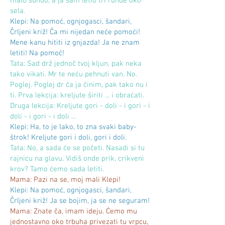
malo sunuo, a ja sam letio tri runde oko
sela.
Klepi: Na pomoć, ognjogasci, šandari,
Črljeni križ! Ča mi nijedan neće pomoći!
Mene kanu hititi iz gnjazda! Ja ne znam
letiti! Na pomoć!
Tata: Sad drž jednoč tvoj kljun, pak neka
tako vikati. Mr te neću pehnuti van. No.
Poglej. Poglej dr ča ja činim, pak tako nu i
ti. Prva lekcija: kreljute širiti ... i obraćati.
Druga lekcija: Kreljute gori - doli - i gori - i
doli - i gori - i doli ...
Klepi: Ha, to je lako, to zna svaki baby-
štrok! Kreljute gori i doli, gori i doli.
Tata: No, a sada će se početi. Nasadi si tu
rajnicu na glavu. Vidiš onde prik, crikveni
krov? Tamo ćemo sada letiti.
Mama: Pazi na se, moj mali Klepi!
Klepi: Na pomoć, ognjogasci, šandari,
Črljeni križ! Ja se bojim, ja se ne seguram!
Mama: Znate ča, imam ideju. Ćemo mu
jednostavno oko trbuha privezati tu vrpcu,