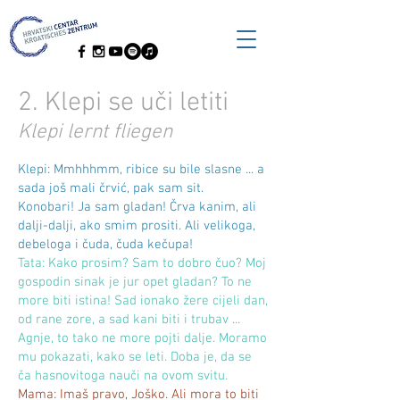
2. Klepi se uči letiti
Klepi lernt fliegen
Klepi: Mmhhhmm, ribice su bile slasne ... a
sada još mali črvić, pak sam sit.
Konobari! Ja sam gladan! Črva kanim, ali
dalji-dalji, ako smim prositi. Ali velikoga,
debeloga i čuda, čuda kečupa!
Tata: Kako prosim? Sam to dobro čuo? Moj
gospodin sinak je jur opet gladan? To ne
more biti istina! Sad ionako žere cijeli dan,
od rane zore, a sad kani biti i trubav ...
Agnje, to tako ne more pojti dalje. Moramo
mu pokazati, kako se leti. Doba je, da se
ča hasnovitoga nauči na ovom svitu.
Mama: Imaš pravo, Joško. Ali mora to biti