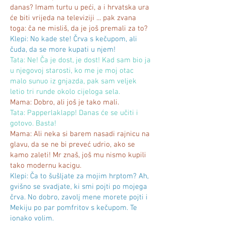
danas? Imam turtu u peći, a i hrvatska ura
će biti vrijeda na televiziji ... pak zvana
toga: ča ne misliš, da je još premali za to?
Klepi: No kade ste! Črva s kečupom, ali
čuda, da se more kupati u njem!
Tata: Ne! Ča je dost, je dost! Kad sam bio ja
u njegovoj starosti, ko me je moj otac
malo sunuo iz gnjazda, pak sam veljek
letio tri runde okolo cijeloga sela.
Mama: Dobro, ali još je tako mali.
Tata: Papperlaklapp! Danas će se učiti i
gotovo. Basta!
Mama: Ali neka si barem nasadi rajnicu na
glavu, da se ne bi preveć udrio, ako se
kamo zaleti! Mr znaš, još mu nismo kupili
tako modernu kacigu.
Klepi: Ča to šušljate za mojim hrptom? Ah,
gvišno se svadjate, ki smi pojti po mojega
črva. No dobro, zavolj mene morete pojti i
Mekiju po par pomfritov s kečupom. Te
ionako volim.