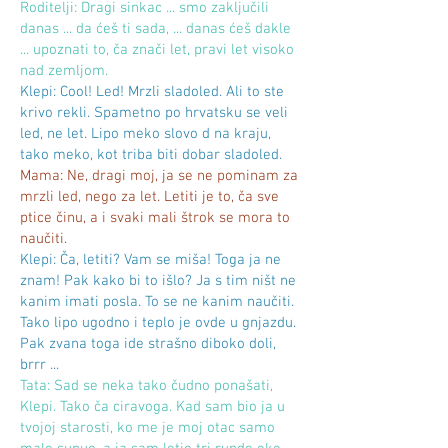
Roditelji: Dragi sinkac ... smo zaključili
danas ... da ćeš ti sada, ... danas ćeš dakle
... upoznati to, ča znači let, pravi let visoko
nad zemljom.
Klepi: Cool! Led! Mrzli sladoled. Ali to ste
krivo rekli. Spametno po hrvatsku se veli
led, ne let. Lipo meko slovo d na kraju,
tako meko, kot triba biti dobar sladoled.
Mama: Ne, dragi moj, ja se ne pominam za
mrzli led, nego za let. Letiti je to, ča sve
ptice činu, a i svaki mali štrok se mora to
naučiti.
Klepi: Ča, letiti? Vam se miša! Toga ja ne
znam! Pak kako bi to išlo? Ja s tim ništ ne
kanim imati posla. To se ne kanim naučiti.
Tako lipo ugodno i teplo je ovde u gnjazdu.
Pak zvana toga ide strašno diboko doli,
brrr ...
Tata: Sad se neka tako čudno ponašati,
Klepi. Tako ča ciravoga. Kad sam bio ja u
tvojoj starosti, ko me je moj otac samo