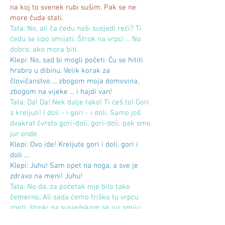
na koj to svenek rubi sušim. Pak se ne
more čuda stati.
Tata: No, ali ča ćedu naši susjedi reći? Ti
ćedu se lipo smijati. Štrok na vrpci ... No
dobro, ako mora biti.
Klepi: No, sad bi mogli početi. Ću se hititi
hrabro u dibinu. Velik korak za
človičanstvo ... zbogom moja domovina,
zbogom na vijeke ... i hajdi van!
Tata: Da! Da! Nek dalje tako! Ti ćeš to! Gori
s kreljuti! I doli - i gori - i doli. Samo još
dvakrat čvrsto gori-doli, gori-doli, pak smo
jur onde.
Klepi: Ovo ide! Kreljute gori i doli, gori i
doli ...
Klepi: Juhu! Sam opet na noga, a sve je
zdravo na meni! Juhu!
Tata: No da, za početak nije bilo tako
čemerno. Ali sada ćemo friško tu vrpcu
zneti, štroki na susjedskom se jur smiju.
Klepi: No dobro.