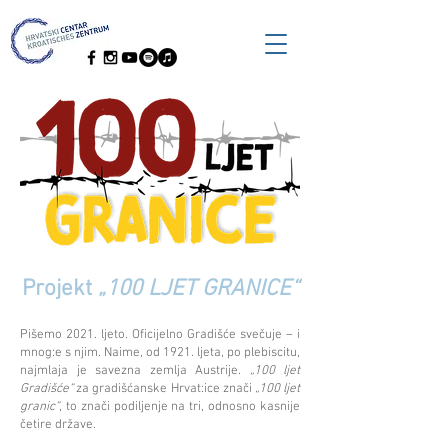
Projekt
„100 LJET GRANICE“
Pišemo 2021. ljeto. Oficijelno Gradišće svečuje – i
mnog:e s njim. Naime, od 1921. ljeta, po plebiscitu,
najmlaja je savezna zemlja Austrije.
„100 ljet
Gradišće“
za gradišćanske Hrvat:ice znači
„100 ljet
granic“
, to znači podiljenje na tri, odnosno kasnije
četire države.