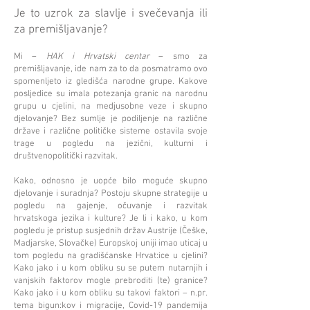
Je to uzrok za slavlje i svečevanja ili
za premišljavanje?
Mi –
HAK i Hrvatski centar
– smo za
premišljavanje, ide nam za to da posmatramo ovo
spomenljeto iz gledišća narodne grupe. Kakove
posljedice su imala potezanja granic na narodnu
grupu u cjelini, na medjusobne veze i skupno
djelovanje? Bez sumlje je podiljenje na različne
države i različne političke sisteme ostavila svoje
trage u pogledu na jezični, kulturni i
društvenopolitički razvitak.
Kako, odnosno je uopće bilo moguće skupno
djelovanje i suradnja? Postoju skupne strategije u
pogledu na gajenje, očuvanje i razvitak
hrvatskoga jezika i kulture? Je li i kako, u kom
pogledu je pristup susjednih držav Austrije (Češke,
Madjarske, Slovačke) Europskoj uniji imao uticaj u
tom pogledu na gradišćanske Hrvat:ice u cjelini?
Kako jako i u kom obliku su se putem nutarnjih i
vanjskih faktorov mogle prebroditi (te) granice?
Kako jako i u kom obliku su takovi faktori – n.pr.
tema bigun:kov i migracije, Covid-19 pandemija