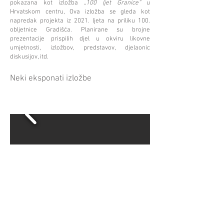
pokazana kot izložba
„100 ljet Granice“
u
Hrvatskom centru, Ova izložba se gleda kot
napredak projekta iz 2021. ljeta na priliku 100.
obljetnice Gradišća. Planirane su brojne
prezentacije prispilih djel u okviru likovne
umjetnosti, izložbov, predstavov, djelaonic
diskusijov, itd.
Neki eksponati izložbe