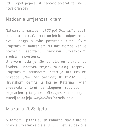
itd. – opet pojačali ili nanovič stvarali te iste ili
nove granice?
Naticanje umjetnosti k temi
Naticanje s naslovom
„100 ljet Granice“
u 2021.
ljetu je bilo pokušaj najti umjetničke odgovore na
ova i druga s ovim povezanih pitanj. Ovim
umjetničkim naticanjem su inicijator:ice kanil:e
pokrenuti sadržajnu raspravu umjetničkimi
sredstvi na ovu temu.
U prvom redu je išlo za otvoren diskurs, za
živahnu i kreativnu izmjenu, za dialog i raspravu
umjetničkimi sredstvami. Start je bila kick-off
priredba
„100 ljet Granice“
,
01.07.2021
. u
Hrvatskom centru, u koj je Katarina Tyran
predavala o temi, sa skupnom raspravom i
izdjelanjem pitanj, ter refleksijov, kot podloga i
temelj za daljnja
„umjetnička“
razmišljanja.
Izložba u 2023. ljetu
S temom i pitanji su se konačno bavila brojna
prispila umjetnička djela. U 2023. ljetu su pak bila