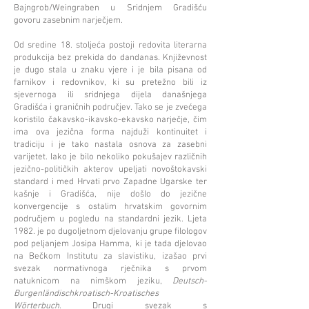
Bajngrob/Weingraben u Sridnjem Gradišću
govoru zasebnim narječjem.
Od sredine 18. stoljeća postoji redovita literarna
produkcija bez prekida do dandanas. Književnost
je dugo stala u znaku vjere i je bila pisana od
farnikov i redovnikov, ki su pretežno bili iz
sjevernoga ili sridnjega dijela današnjega
Gradišća i graničnih područjev. Tako se je zvećega
koristilo čakavsko-ikavsko-ekavsko narječje, čim
ima ova jezična forma najduži kontinuitet i
tradiciju i je tako nastala osnova za zasebni
varijetet. Iako je bilo nekoliko pokušajev različnih
jezično-političkih akterov upeljati novoštokavski
standard i med Hrvati prvo Zapadne Ugarske ter
kašnje i Gradišća, nije došlo do jezične
konvergencije s ostalim hrvatskim govornim
područjem u pogledu na standardni jezik. Ljeta
1982. je po dugoljetnom djelovanju grupe filologov
pod peljanjem Josipa Hamma, ki je tada djelovao
na Bečkom Institutu za slavistiku, izašao prvi
svezak normativnoga rječnika s prvom
natuknicom na nimškom jeziku,
Deutsch-
Burgenländischkroatisch-Kroatisches
Wörterbuch
. Drugi svezak s