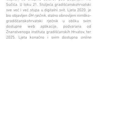
Sučića. U toku 21. Stoljeća gradišćanskohrvatski
sve već i već stupa u digitalni svit. Ljeta 2020. je
bio objavljen
GH rječnik
, stalno obnovljeni nimško-
gradišćanskohrvatski rječnik u obliku svim
dostupne web aplikacije, podvarana od
Znanstvenoga instituta gradišćanskih Hrvatov, ter
2025. Ljeta konačno i svim dostupna
online
varijanta normativne gramatike
iz 2003. ljeta.
Standardizirani gradišćanskohrvatski varijetet
bazira ada, za razliku od hrvatskoga
standardnoga jezika, na čakavsko-ikavsko-
ekavskom, a ne na novoštokavskom narječju, i
čuva nekoliko riči i strukturov, ke bi se iz gledišća
hrvatskoga standardnoga jezika gledali kot
arhaizmi. Tako na primjer ne postoji ni grafem ni
fonem đ, a očuvane su skupine suglasnikov
-šć-
i
-čr
- (umjesto
-št-
i
-cr-
u hrvatskom standardu).
Nadalje je diftongizacija samoglasnikov
o
i
e
tipična u nekoliko govorov, isto kao čuvanje
staroga mjesta, odn. drugoga razvitka naglaska
jer nije došlo do novoštokavskoga pomicanja
naglaska. U morfologiji ne postoji izjednačenje
nastavkov u množini, a genitiv množine završava