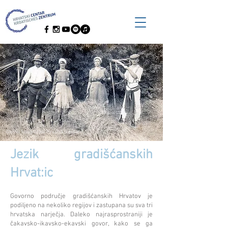
©arhiv fotografijov Hrvatski centar
Jezik gradišćanskih
Hrvat:ic
Govorno područje gradišćanskih Hrvatov je
podiljeno na nekoliko regijov i zastupana su sva tri
hrvatska narječja. Daleko najrasprostraniji je
čakavsko-ikavsko-ekavski govor, kako se ga