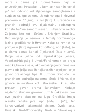
more i danas još rudimentarno najti u
unutrašnjosti Hrvatske i u kom se historični vokal
jat /ě/
, odvisno od sljedećega samoglasnika i
suglasnika, (po zakonu Jakubinskoga i Meyera)
pretvorio u
/i/
[snig] ili
/e/
[leto]. U Gradišću i u
granični područji ovu dijalektalnu podskupinu
koristu
Hati
na samom sjeveru i
Poljanci
u okolici
Željezna, isto kot i
Dolinci
u Sridnjem Gradišću.
Ovo narječje je osnova ili temelj normiranoga
jezika gradišćanskih Hrvatov. Kako se
/e/
kot na
primjer u [leto] izgovori kot diftong, npr. [lieto], se
u pismu danas koristi (i)jekavski (
leto > ljeto
).
Dvoja sela južno od Nijuzaljskoga jezera,
Vedešin/Hidegség i Umok/Fertőhomok se broju
med kajkavska sela, iako ovdašnji govor nima sva
glavna obilježja ostalih kajkavskih narječjev, jer je
govor prelaznoga tipa. U Južnom Gradišću i u
graničnom području najdemo Štoje i Vlahe, čije
govore se svrstava kot štokavske i ki su isto
prelazni govori prema čakavskom. Nadalje
najdemo skupinu govorov Južnih Čakavcev. Sve
ove jezične skupine na jugu Gradišća imaju
ikavski refleks jata, npr. [
dite
] i [
lito
], ter
konzervativniji akcentski sistem. Dvoja sela,
Hrvatski Grob/Chorvátsky Grob u Slovačkoj i