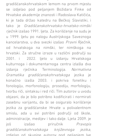
gradišćanskohrvatskom lemom na prvom mjestu
se izdjelao pod peljanjem Božidara Finke od
Hrvatske akademije znanosti i Radoslava Katičića,
ki je tada držao katedru na Bečkoj Slavistiki, i
tako je
Gradišćanskohrvatsko-hrvatsko-nimški
rječnik
izašao 1991. ljeta. Za korišćenje na sudu je
u 1999. ljetu po nalogu Austrijskoga Saveznoga
kancelarstva, u dva svezki izašao
Pravni Rječnik
,
od hrvatskoga na nimški, ter nimškoga na
hrvatski. Za stručne izraze u različni područji su
2001. i 2022. ljeto u izdanju Hrvatskoga
kulturnoga i dokumentarnoga centra izlašla dva
izdanja rječnika Terminologija.
Normativna
Gramatika gradišćanskohrvatskoga
jezika je
konačno izašla 2003. i pokriva fonetiku i
fonologiju, morfonologiju, prosodiju, morfologiju,
tvorbu riči, sintaksu i red riči. Tîm autorov u uvodu
objasni, da je bilo potribno kodificirati i normirati
zasebnu varijantu, da bi se osiguralo korišćenje
jezika za gradišćanske Hrvate u polivalentnom
smislu, ada u svi potribni područji od škole,
administracije, medijev i tako dalje. Ljeta 2009. je
još izašao priručnik
Pravopis
gradišćanskohrvatskoga književnoga jezika
,
izdjelan od skupine autorov pod peljanjem Ive