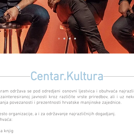
Centar.Kultura
ram održava se pod odredjeni osnovni ljestvica i obuhvaća najrazli
zainteresiranoj javnosti kroz različite vrste priredbov, ali i uz nek
čanja povezanosti i prezentnosti hrvatske manjinske zajednice.
sto organizacije, a i za održavanje najrazličnijih dogadjanj.
uhvaća:
ja knjig