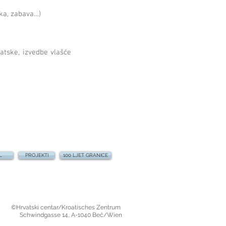
zika, zabava…)
atske, izvedbe vlašće
L
PROJEKTI
100 LJET GRANICE
©Hrvatski centar/Kroatisches Zentrum
Schwindgasse 14,
A-1040 Beč/Wien