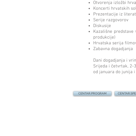
Otvorenja izložbi hrva
Koncerti hrvatskih sol
Prezentacije iz litera
Serije razgovorov
Diskusije
Kazališne predstave 
produkcije)
Hrvatska serija filmo
Zabavna dogadjanja
Dani dogadjanja i vri
Srijeda i četvrtak, 2
od januara do junija
CENTAR.PROGRAM
CENTAR.SPE