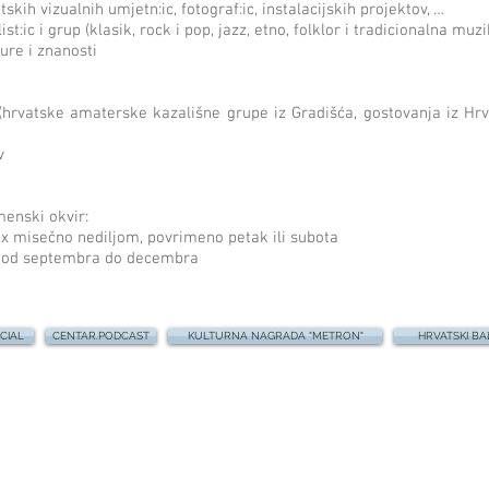
tskih vizualnih umjetn:ic, fotograf:ic, instalacijskih projektov, …
ist:ic i grup (klasik, rock i pop, jazz, etno, folklor i tradicionalna mu
ture i znanosti
(hrvatske amaterske kazališne grupe iz Gradišća, gostovanja iz Hrv
v
menski okvir:
-3x misečno nediljom, povrimeno petak ili subota
 i od septembra do decembra
CIAL
CENTAR.PODCAST
KULTURNA NAGRADA "METRON"
HRVATSKI BA