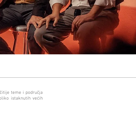
čitije teme i područja
oliko istaknutih većih