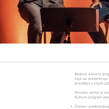
Redovni kulturni prog
koja se prezentiraju 
priredbov s ciljem ja
Hrvatski centar je mje
Kulturni program ob
Čitanja i predstavljan