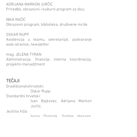
ADRIJANA MARKON JURČIĆ
Priredbe, obrazovni i kulturni program za dicu
NIKA RAČIĆ
Obrazovni program, biblioteka, društvene mriže
OSKAR RUPP
Asistencija u teamu, sekretarijat, podvaranje
web-stranice, newsletter
mag. JELENA TYRAN
Administracija, financije, interna koordinacija,
projektni menadžment
TEČAJI
Gradišćanskohrvatski:
Oskar Rupp
Standardni hrvatski:
Ivan Bajkovec, Adrijana Markon
Jurčić,
Jezična hiža:
Ivona Dominik, Sophie Hajszan,
Ankica Ivanović, Mihaela Kašnar,
Tina Majić, Nika Račić, Anita Sabljić
Piplići: