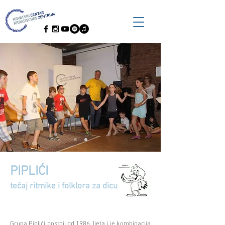
PIPLIĆI
tečaj ritmike i folklora za dicu
Grupa Piplići postoji od 1986. ljeta i je kombinacija