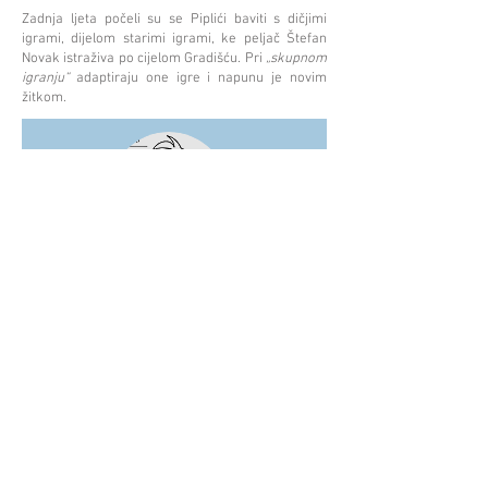
Zadnja ljeta počeli su se Piplići baviti s dičjimi
igrami, dijelom starimi igrami, ke peljač Štefan
Novak istraživa po cijelom Gradišću. Pri
„skupnom
igranju“
adaptiraju one igre i napunu je novim
žitkom.
Termini probov
Pozivamo na skupno tancanje,
jačenje, igranje, bubnanje….
od
08.09.2025
.
©Hrvatski centar/Kroatisches Zentrum
Schwindgasse 14,
A-1040 Beč/Wien
ZVR:
440891871