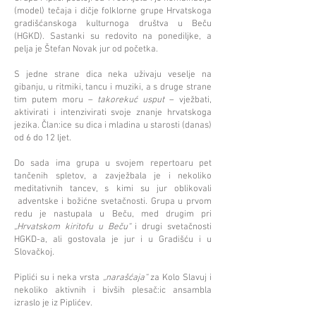
(model) tečaja i dičje folklorne grupe Hrvatskoga
gradišćanskoga kulturnoga društva u Beču
(HGKD). Sastanki su redovito na ponediljke, a
pelja je Štefan Novak jur od početka.
S jedne strane dica neka uživaju veselje na
gibanju, u ritmiki, tancu i muziki, a s druge strane
tim putem moru
–
takorekuć usput
–
vježbati,
aktivirati i intenzivirati svoje znanje hrvatskoga
jezika. Član:ice su dica i mladina u starosti (danas)
od 6 do 12 ljet.
Do sada ima grupa u svojem repertoaru pet
tančenih spletov, a zavježbala je i nekoliko
meditativnih tancev, s kimi su jur oblikovali
adventske i božićne svetačnosti. Grupa u prvom
redu je nastupala u Beču, med drugim pri
„Hrvatskom kiritofu u Beču“
i drugi svetačnosti
HGKD-a, ali gostovala je jur i u Gradišću i u
Slovačkoj.
Piplići su i neka vrsta
„narašćaja“
za Kolo Slavuj i
nekoliko aktivnih i bivših plesač:ic ansambla
izraslo je iz Piplićev.