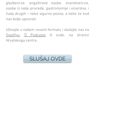
glazbeni:ce, angažirane osobe, znanstveni:ce,
osobe iz naše privrede, gastronomije i vinarstva, i
čuda drugih – neke sigurno pozna, a neke će kod
nas bolje upoznati.
Uživajte u našem novom formatu i slušajte nas na
Spotifyu
,
Podcasts
ili ovde, na stranici

Hrvatskoga centra.
SLUŠAJ OVDE