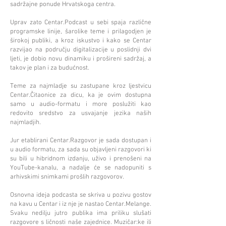
sadržajne ponude Hrvatskoga centra.
Uprav zato Centar.Podcast u sebi spaja različne
programske linije, šarolike teme i prilagodjen je
širokoj publiki, a kroz iskustvo i kako se Centar
razvijao na području digitalizacije u poslidnji dvi
ljeti, je dobio novu dinamiku i prošireni sadržaj, a
takov je plan i za budućnost.
Teme za najmladje su zastupane kroz ljestvicu
Centar.Čitaonice za dicu, ka je ovim dostupna
samo u audio-formatu i more poslužiti kao
redovito sredstvo za usvajanje jezika naših
najmladjih.
Jur etablirani Centar.Razgovor je sada dostupan i
u audio formatu, za sada su objavljeni razgovori ki
su bili u hibridnom izdanju, uživo i prenošeni na
YouTube-kanalu, a nadalje će se nadopuniti s
arhivskimi snimkami prošlih razgovorov.
Osnovna ideja podcasta se skriva u pozivu gostov
na kavu u Centar i iz nje je nastao Centar.Melange.
Svaku nedilju jutro publika ima priliku slušati
razgovore s ličnosti naše zajednice. Muzičar:ke ili