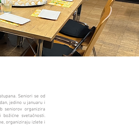
stupana. Seniori se od
an, jedino u januaru i
b seniorov organizira
 božićne svetačnosti.
, organiziraju izlete i