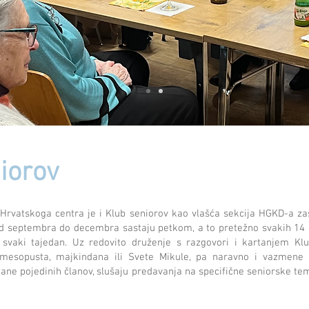
iorov
rvatskoga centra je i Klub seniorov kao vlašća sekcija HGKD-a za
od septembra do decembra sastaju petkom, a to pretežno svakih 14 d
 svaki tajedan. Uz redovito druženje s razgovori i kartanjem Klu
 mesopusta, majkindana ili Svete Mikule, pa naravno i vazmene i
dane pojedinih članov, slušaju predavanja na specifične seniorske teme