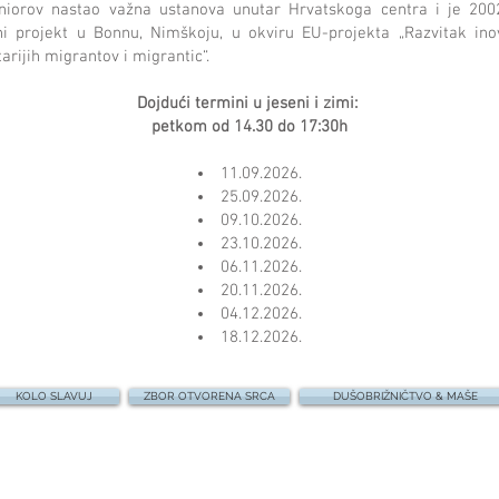
eniorov nastao važna ustanova unutar Hrvatskoga centra i je 2002
vni projekt u Bonnu, Nimškoju, u okviru EU-projekta „Razvitak ino
tarijih migrantov i migrantic“.
Dojdući termini u jeseni i zimi:
petkom od 14.30 do 17:30h
11.09.2026.
25.09.2026.
09.10.2026.
23.10.2026.
06.11.2026.
20.11.2026.
04.12.2026.
18.12.2026.
KOLO SLAVUJ
ZBOR OTVORENA SRCA
DUŠOBRIŽNIČTVO & MAŠE