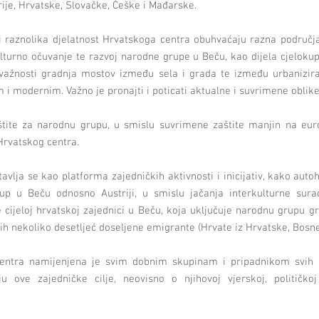
rije, Hrvatske, Slovačke, Češke i Mađarske.
 raznolika djelatnost Hrvatskoga centra obuhvaćaju razna područja 
ulturno očuvanje te razvoj narodne grupe u Beču, kao dijela cjeloku
važnosti gradnja mostov između sela i grada te između urbaniziran
 i modernim. Važno je pronajti i poticati aktualne i suvrimene oblik
štite za narodnu grupu, u smislu suvrimene zaštite manjin na euro
 Hrvatskog centra.
avlja se kao platforma zajedničkih aktivnosti i inicijativ, kako autoh
up u Beču odnosno Austriji, u smislu jačanja interkulturne sura
 cijeloj hrvatskoj zajednici u Beču, koja uključuje narodnu grupu g
jih nekoliko desetljeć doseljene emigrante (Hrvate iz Hrvatske, Bosn
entra namijenjena je svim dobnim skupinam i pripadnikom svih z
ju ove zajedničke cilje, neovisno o njihovoj vjerskoj, političkoj