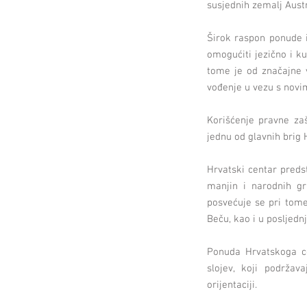
susjednih zemalj Aust
Širok raspon ponude i
omogućiti jezično i k
tome je od značajne 
vođenje u vezu s novim
Korišćenje pravne za
jednu od glavnih brig
Hrvatski centar predst
manjin i narodnih gr
posvećuje se pri tome
Beču, kao i u posljedn
Ponuda Hrvatskoga c
slojev, koji podržava
orijentaciji.