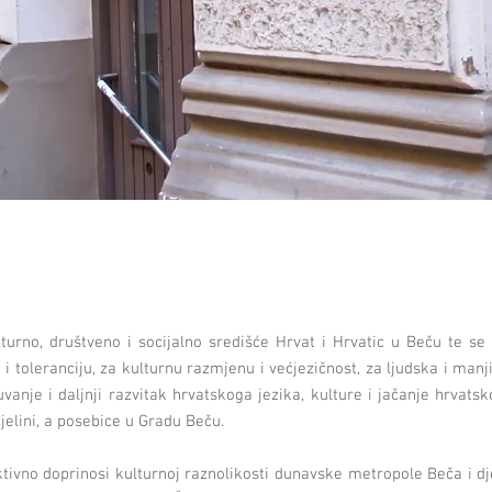
lturno, društveno i socijalno središće Hrvat i Hrvatic u Beču te se
i i toleranciju, za kulturnu razmjenu i većjezičnost, za ljudska i manj
vanje i daljnji razvitak hrvatskoga jezika, kulture i jačanje hrvats
jelini, a posebice u Gradu Beču.
ktivno doprinosi kulturnoj raznolikosti dunavske metropole Beča i d