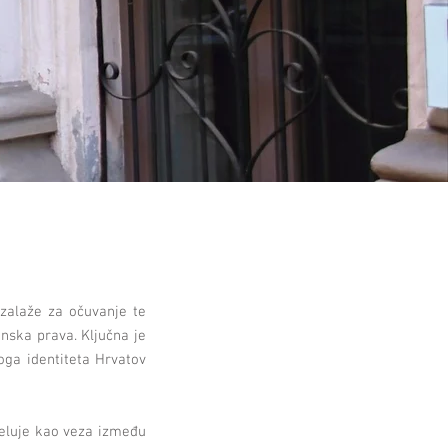
 zalaže za očuvanje te
inska prava. Ključna je
koga identiteta Hrvatov
jeluje kao veza između