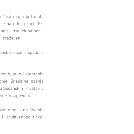
života koja bi tribala
pne narodne grupe. Pri
og i tradicionalnog i
e izražavanj.
pskoj razini, spada u
tonih, tako i alohtonih
dnje. Značajna pažnja
radišćanskih Hrvatov u
e i Hercegovine).
animanj i društvenih
 i društvenopolitičkoj