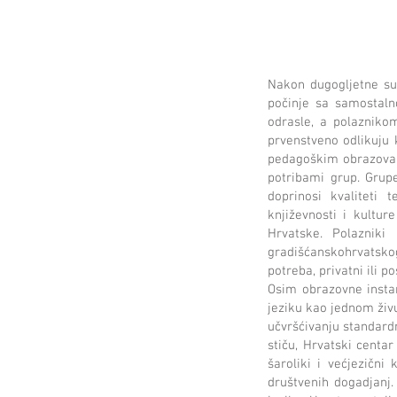
Nakon dugogljetne su
počinje sa samostaln
odrasle, a polaznikom
prvenstveno odlikuju k
pedagoškim obrazovanj
potribami grup. Grupe 
doprinosi kvaliteti 
književnosti i kultur
Hrvatske. Polazniki 
gradišćanskohrvatsko
potreba, privatni ili po
Osim obrazovne instan
jeziku kao jednom živ
učvršćivanju standardn
stiču, Hrvatski centa
šaroliki i većjezični
društvenih dogadjanj.