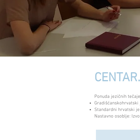
CENTAR.J
Ponuda jezičnih tečaj
Gradišćanskohrvatski 
Standardni hrvatski je
Nastavno osoblje: Izv