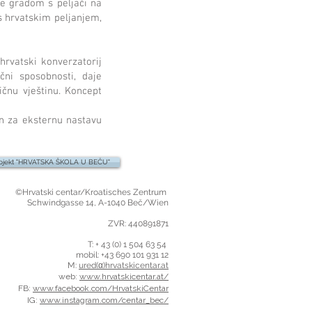
je gradom s peljači na
s hrvatskim peljanjem,
)hrvatski konverzatorij
ični sposobnosti, daje
zičnu vještinu. Koncept
in za eksternu nastavu
ojekt "HRVATSKA ŠKOLA U BEČU"
©Hrvatski centar/Kroatisches Zentrum
Schwindgasse 14,
A-1040 Beč/Wien
ZVR: 440891871
T: + 43 (0) 1 504 63 54
mobil: +43 690 101 931 12
M:
ured(α)hrvatskicentar.at
web:
www.hrvatskicentar.at/
FB:
www.facebook.com/HrvatskiCentar
IG:
www.instagram.com/centar_bec/