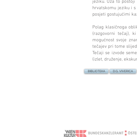
jeziku. Uza to postoj
hrvatskomu jeziku i s
posjeti gostujućimi ka
Polag klasičnoga oblik
(razgovorni tečaj), k
mogućnost svoje znanje
tečajev pri tome slijed
Tečaji se izvode seme
(izlet, druženje, ekskurz
BIBLIOTEKA
D.G. VIVERICA