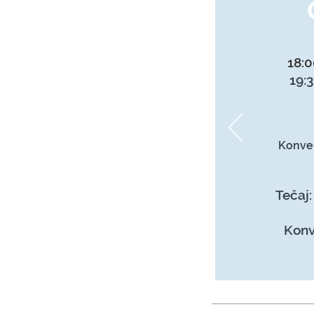
18:0
19:
Konver
Tečaj:
Konv
____________________