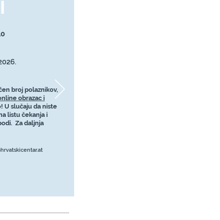
I
10
2026.
en broj polaznikov,
online obrazac i
! U slučaju da niste
na listu čekanja i
odi. Za daljnja
rvatskicentar.at
_____________________