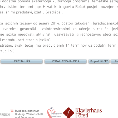
i i dodatna ponuda eksternoga kulturnoga programa: tematske šetn
 hrvatskimi temami (npr. Hrvatski tragovi u Beču), posjeti muzejem 
zališnimi predstavi, izlet u Gradišće…
a jezičnih tečajev od jeseni 2014. postoji takodjer i (gradišćansko
i izvornimi govorniki i zainteresiranimi za učenje s različni jez
 jezika njegovati, aktivirati, usavršavati ili jednostavno steći je
i metodu „rast stranih jezika“.
stralno, svaki tečaj ima predvidjenih 14 terminov, uz dodatni term
ija i sl.)
JEZIČNA HIŽA
OSTALI TEČAJI - DICA
Projekt "KLEPI"
Pr