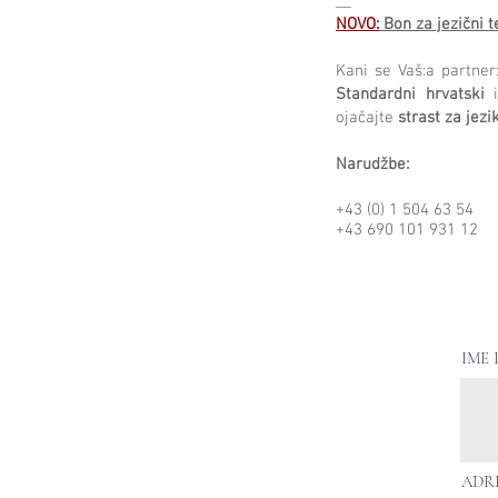
__
NOVO:
Bon za jezični t
Kani se Vaš:a partner:
Standardni hrvatski
ojačajte
strast za jezik
Narudžbe:
+43 (0) 1 504 63 54
+43 690 101 931 12
ured(α)hrvatskicentar.
____________________
____________________
IME 
ADRE