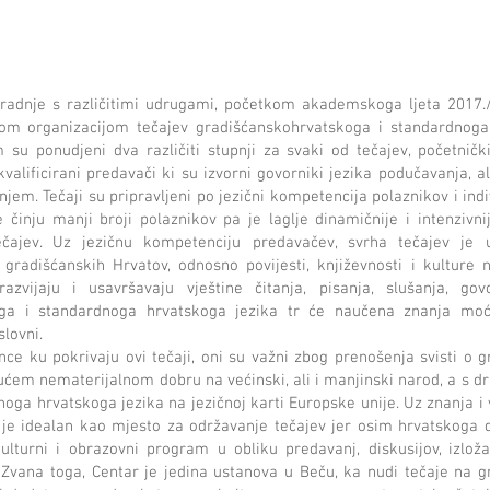
radnje s različitimi udrugami, početkom akademskoga ljeta 2017./
om organizacijom tečajev gradišćanskohrvatskoga i standardnoga
 su ponudjeni dva različiti stupnji za svaki od tečajev, početnički
valificirani predavači ki su izvorni govorniki jezika podučavanja, a
em. Tečaji su pripravljeni po jezični kompetencija polaznikov i indi
činju manji broji polaznikov pa je laglje dinamičnije i intenzivnij
tečajev. Uz jezičnu kompetenciju predavačev, svrha tečajev je u
e gradišćanskih Hrvatov, odnosno povijesti, književnosti i kulture
razvijaju i usavršavaju vještine čitanja, pisanja, slušanja, go
ga i standardnoga hrvatskoga jezika tr će naučena znanja moći 
slovni.
ce ku pokrivaju ovi tečaji, oni su važni zbog prenošenja svisti o
ućem nematerijalnom dobru na većinski, ali i manjinski narod, a s d
oga hrvatskoga jezika na jezičnoj karti Europske unije. Uz znanja i 
r je idealan kao mjesto za održavanje tečajev jer osim hrvatskoga 
 kulturni i obrazovni program u obliku predavanj, diskusijov, izloža
 Zvana toga, Centar je jedina ustanova u Beču, ka nudi tečaje na