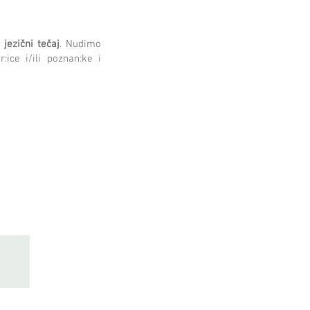
jezični tečaj
. Nudimo
:ice i/ili poznan:ke i