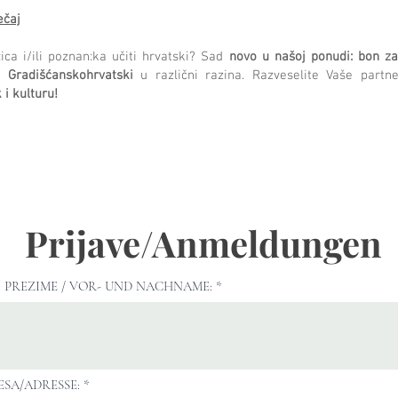
ečaj
ica i/ili poznan:ka učiti hrvatski? Sad
novo u našoj ponudi: bon za 
i
Gradišćanskohrvatski
u različni razina. Razveselite Vaše partner
 i kulturu!
at
______
________________________________​
Prijave/Anmeldungen
_____________________________
Rok prijave je prošao. Vidimo se u jeseni!
__________________________
________________________________​
I PREZIME / VOR- UND NACHNAME:
_________________________________________________
SA/ADRESSE: