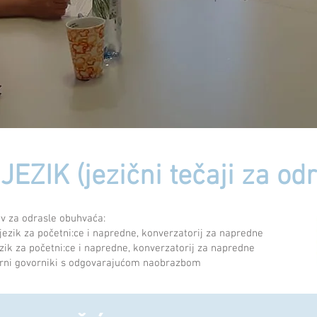
EZIK (jezični tečaji za odr
ev za odrasle obuhvaća:
jezik za početni:ce i napredne, konverzatorij za napredne
zik za početni:ce i napredne, konverzatorij za napredne
orni govorniki s odgovarajućom naobrazbom