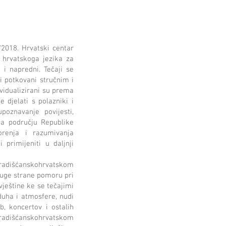
2018. Hrvatski centar
 hrvatskoga jezika za
 i napredni. Tečaji se
li potkovani stručnim i
vidualizirani su prema
e djelati s polazniki i
poznavanje povijesti,
 na području Republike
vorenja i razumivanja
primijeniti u daljnji
 gradišćanskohrvatskom
ruge strane pomoru pri
vještine ke se tečajimi
duha i atmosfere, nudi
b, koncertov i ostalih
 gradišćanskohrvatskom