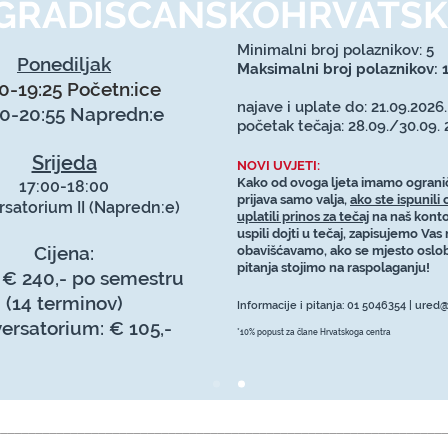
GRADIŠĆANSKOHRVATSK
Minimalni broj polaznikov: 5
Ponediljak
Maksimalni broj polaznikov: 
0-19:25 Početn:ice
najave i uplate do: 21.09.2026.
30-20:55 Napredn:e
početak tečaja: 28.09./30.09. 
Srijeda
NOVI UVJETI:
Kako od ovoga ljeta imamo ogranič
17:00-18:00
prijava samo valja,
ako ste ispunili 
satorium II (Napredn:e)
uplatili prinos za tečaj
na naš konto
uspili dojti u tečaj, zapisujemo Vas 
Cijena:
obavišćavamo, ako se mjesto oslob
pitanja stojimo na raspolaganju!
 € 240,- po semestru
(14 terminov)
Informacije i pitanja: 01 5046354 |
ured@h
ersatorium: € 105,-
*10% popust za člane Hrvatskoga centra
________________________________________________________________