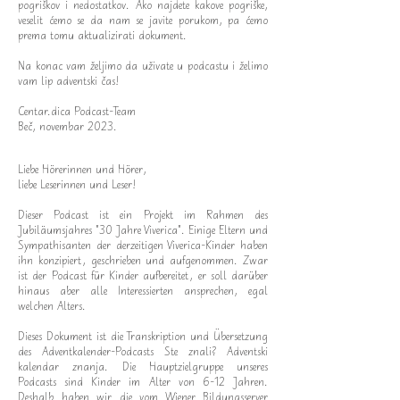
pogriškov i nedostatkov. Ako najdete kakove pogriške,
veselit ćemo se da nam se javite porukom, pa ćemo
prema tomu aktualizirati dokument.
Na konac vam željimo da uživate u podcastu i želimo
vam lip adventski čas!
Centar.dica Podcast-Team
Beč, novembar 2023.
Liebe Hörerinnen und Hörer,
liebe Leserinnen und Leser!
Dieser Podcast ist ein Projekt im Rahmen des
Jubiläumsjahres "30 Jahre Viverica". Einige Eltern und
Sympathisanten der derzeitigen Viverica-Kinder haben
ihn konzipiert, geschrieben und aufgenommen. Zwar
ist der Podcast für Kinder aufbereitet, er soll darüber
hinaus aber alle Interessierten ansprechen, egal
welchen Alters.
Dieses Dokument ist die Transkription und Übersetzung
des Adventkalender-Podcasts Ste znali? Adventski
kalendar znanja. Die Hauptzielgruppe unseres
Podcasts sind Kinder im Alter von 6-12 Jahren.
Deshalb haben wir die vom Wiener Bildungsserver