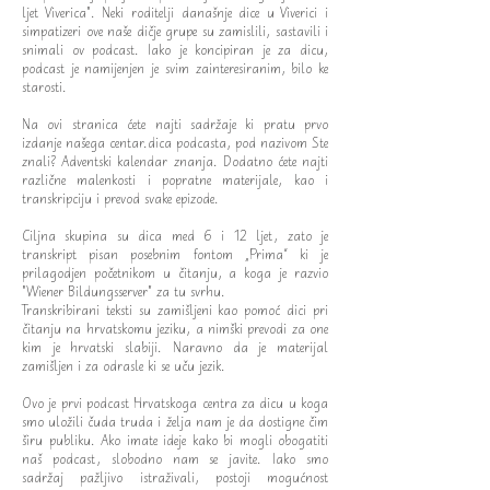
ljet Viverica". Neki roditelji današnje dice u Viverici i
simpatizeri ove naše dičje grupe su zamislili, sastavili i
snimali ov podcast. Iako je koncipiran je za dicu,
podcast je namijenjen je svim zainteresiranim, bilo ke
starosti.
Na ovi stranica ćete najti sadržaje ki pratu prvo
izdanje našega centar.dica podcasta, pod nazivom Ste
znali? Adventski kalendar znanja. Dodatno ćete najti
različne malenkosti i popratne materijale, kao i
transkripciju i prevod svake epizode.
Ciljna skupina su dica med 6 i 12 ljet, zato je
transkript pisan posebnim fontom „Prima“ ki je
prilagodjen početnikom u čitanju, a koga je razvio
"Wiener Bildungsserver" za tu svrhu.
Transkribirani teksti su zamišljeni kao pomoć dici pri
čitanju na hrvatskomu jeziku, a nimški prevodi za one
kim je hrvatski slabiji. Naravno da je materijal
zamišljen i za odrasle ki se uču jezik.
Ovo je prvi podcast Hrvatskoga centra za dicu u koga
smo uložili čuda truda i želja nam je da dostigne čim
širu publiku. Ako imate ideje kako bi mogli obogatiti
naš podcast, slobodno nam se javite. Iako smo
sadržaj pažljivo istraživali, postoji mogućnost