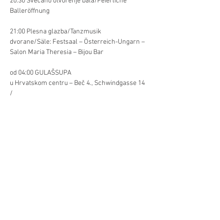
20:30 Svečano otvorenje bala/Feierliche 
21:00 Plesna glazba/Tanzmusik

dvorane/Säle: Festsaal – Österreich-Ungarn – 
od 04:00 GULAŠSUPA

u Hrvatskom centru – Beč 4., Schwindgasse 14 
/

GULASCHSUPPE im Kroatischen Zentrum – 
Već/Mehr
Diljenje/Teilen