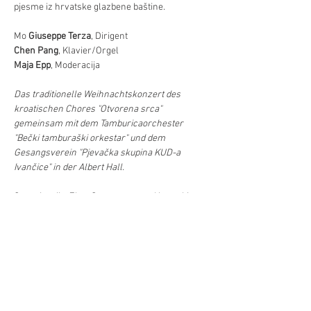
pjesme iz hrvatske glazbene baštine.
Mo 
Giuseppe Terza
, Dirigent
Chen Pang
, Klavier/Orgel
Maja Epp
, Moderacija
Das traditionelle Weihnachtskonzert des 
kroatischen Chores "Otvorena srca" 
gemeinsam mit dem Tamburicaorchester 
"Bečki tamburaški orkestar" und dem 
Gesangsverein "Pjevačka skupina KUD-a 
Ivančice" in der Albert Hall.
Organizacija: Zbor Otvorena srca, Hrvatski 
centar, Matica hrvatska Beč
TICKETS: 
https://www.eventim-
light.com/at/a/66c48a354a5be641de42b776/e/
67445257d9a34a7e4c627e73