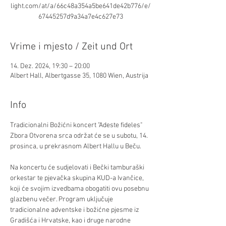
light.com/at/a/66c48a354a5be641de42b776/e/
67445257d9a34a7e4c627e73
Vrime i mjesto / Zeit und Ort
14. Dez. 2024, 19:30 – 20:00
Albert Hall, Albertgasse 35, 1080 Wien, Austrija
Info
Tradicionalni Božićni koncert "Adeste fideles" 
Zbora Otvorena srca održat će se u subotu, 14. 
prosinca, u prekrasnom Albert Hallu u Beču.
Na koncertu će sudjelovati i Bečki tamburaški 
orkestar te pjevačka skupina KUD-a Ivančice, 
koji će svojim izvedbama obogatiti ovu posebnu 
glazbenu večer. Program uključuje 
tradicionalne adventske i božićne pjesme iz 
Gradišća i Hrvatske, kao i druge narodne 