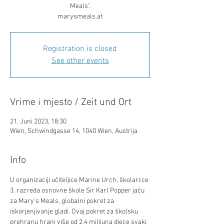
Meals".
Registration is closed
See other events
Vrime i mjesto / Zeit und Ort
21. Juni 2023, 18:30
Wien, Schwindgasse 14, 1040 Wien, Austrija
Info
U organizaciji učiteljice Marine Urch, školari:ce 
3. razreda osnovne škole Sir Karl Popper jaču 
za Mary's Meals, globalni pokret za 
iskorjenjivanje gladi. Ovaj pokret za školsku 
prehranu hrani više od 2,4 milijuna djece svaki 