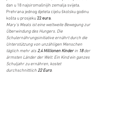
dan u 18 najsiromašnijih zemalja svijeta. 
Prehrana jednog djeteta cijelu školsku godinu 
košta u prosjeku 
22 eura
.
Mary’s Meals ist eine weltweite Bewegung zur 
Überwindung des Hungers. Die 
Schulernährungsinitiative ernährt durch die 
Unterstützung von unzähligen Menschen 
täglich mehr als 
2,4 Millionen Kinder
 in 
18 
der 
ärmsten Länder der Welt. Ein Kind ein ganzes 
Schuljahr zu ernähren, kostet 
durchschnittlich 
22 Euro
.
Die Schüler:innen der 3. Klasse der Sir Karl 
Popper Volksschule in Wien singen zugunsten 
dieses unterstützenswerten Projektes.
Ulaz/Eintritt: Dobrovoljni dari za projekt 
"Mary`s Meals"
Diljenje/Teilen