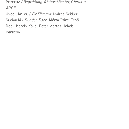
Pozdrav
 / Begrüßung: Richard Basler, Obmann 
ARGE
Uvod u knjigu / 
Einführung
: Andrea Seidler
Sudioniki / 
Runder Tisch: 
Márta Csire, Ernö 
Deák, Károly Kókai, Peter Martos, Jakob 
Perschy 
Moderacija /
 Moderation: 
Petar Tyran 
Već/Mehr
Diljenje/Teilen
©Hrvatski centar/Kroatisches Zentrum
Schwindgasse 14,
A-1040 Beč/Wien
ZVR:
440891871
T: +
43 (0) 1 504 63 54
mobil:
+43 690 101 931 12
M:
ured(α)hrvatskicentar.at