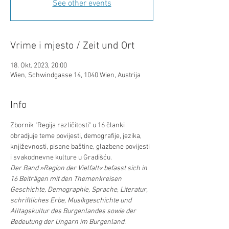
See other events
Vrime i mjesto / Zeit und Ort
18. Okt. 2023, 20:00
Wien, Schwindgasse 14, 1040 Wien, Austrija
Info
Zbornik "Regija različitosti" u 16 članki 
obradjuje teme povijesti, demografije, jezika, 
književnosti, pisane baštine, glazbene povijesti 
i svakodnevne kulture u Gradišću.  
Der Band »Region der Vielfalt« befasst sich in 
16 Beiträgen mit den Themenkreisen 
Geschichte, Demographie, Sprache, Literatur, 
schriftliches Erbe, Musikgeschichte und 
Alltagskultur des Burgenlandes sowie der 
Bedeutung der Ungarn im Burgenland.  