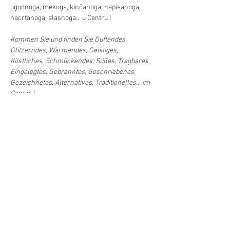
ugodnoga, mekoga, kinčanoga, napisanoga, 
nacrtanoga, slasnoga... u Centru !
Kommen Sie und finden Sie Duftendes, 
Glitzerndes, Wärmendes, Geistiges, 
Köstliches, Schmückendes, Süßes, Tragbares, 
Eingelegtes, Gebranntes, Geschriebenes, 
Gezeichnetes, Alternatives, Traditionelles... im 
Centar !
Najava/Anmeldung
Diljenje/Teilen