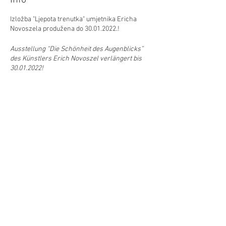
Info
Izložba "Ljepota trenutka" umjetnika Ericha
Novoszela produžena do 30.01.2022.!
Ausstellung “Die Schönheit des Augenblicks”
des Künstlers Erich Novoszel verlängert bis
30.01.2022!
Prosimo za najavu i ne zabite na 2G mjere i
masku!
Wir bitten um Voranmeldung.
Bitte beachten Sie
die 2G Regel und nehmen Sie Ihre Maske mit!
Najava/
Voranmeldung
:
M: ured@hrvatskicentar.at, T: 01 504 63 54 ,
Diljenje/Teilen
putem internetske stranice/
über die Website
©Hrvatski centar/Kroatisches Zentrum
Schwindgasse 14,
A-1040 Beč/Wien