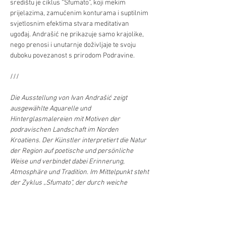
središtu je ciklus “Sfumato”, koji mekim 
prijelazima, zamućenim konturama i suptilnim 
svjetlosnim efektima stvara meditativan 
ugođaj. Andrašić ne prikazuje samo krajolike, 
nego prenosi i unutarnje doživljaje te svoju 
duboku povezanost s prirodom Podravine.
/// 
Die Ausstellung von Ivan Andrašić zeigt 
ausgewählte Aquarelle und 
Hinterglasmalereien mit Motiven der 
podravischen Landschaft im Norden 
Kroatiens. Der Künstler interpretiert die Natur 
der Region auf poetische und persönliche 
Weise und verbindet dabei Erinnerung, 
Atmosphäre und Tradition. Im Mittelpunkt steht 
der Zyklus „Sfumato“, der durch weiche 
Übergänge, verschwommene Konturen und 
feine Lichteffekte eine meditative Stimmung 
erzeugt. Andrašić stellt nicht nur 
Landschaften dar, sondern vermittelt auch 