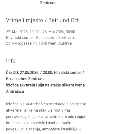
Zentrum
Vrime i mjesto / Zeit und Ort
27. Mai 2026, 20:00 – 28. Mai 2026, 00:00
Hrvatski centar | Kroatisches Zentrum,
Schwindgasse 14, 1040 Wien, Austrija
Info
ČE/DO, 27.05.2026. / 20:00, Hrvatski centar / 
Kroatisches Zentrum 
Izložba akvarela i ulja na staklu slikara Ivana 
Andrašića
Izložba Ivana Andrašića predstavlja odabrane 
akvarele i slike na staklu s motivima 
podravskog krajolika. Umjetnik prirodu regije 
interpretira na poetski i osoban način, 
povezujući sjećanja, atmosferu i tradiciju. U 